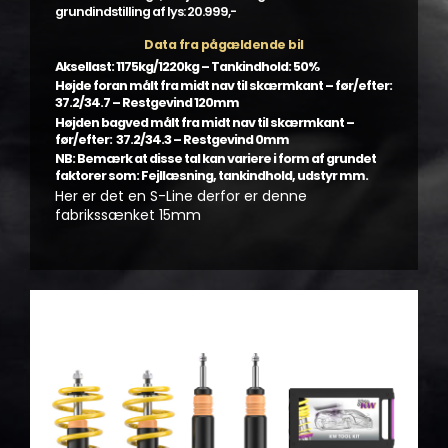
grundindstilling af lys: 20.999,-
Data fra pågældende bil
Aksellast: 1175kg/1220kg – Tankindhold: 50%
Højde foran målt fra midt nav til skærmkant – før/efter:
37.2/34.7 – Restgevind 120mm
Højden bagved målt fra midt nav til skærmkant –
før/efter: 37.2/34.3 – Restgevind 0mm
NB: Bemærk at disse tal kan variere i form af grundet
faktorer som: Fejllæsning, tankindhold, udstyr mm.
Her er det en S-Line derfor er denne
fabrikssænket 15mm