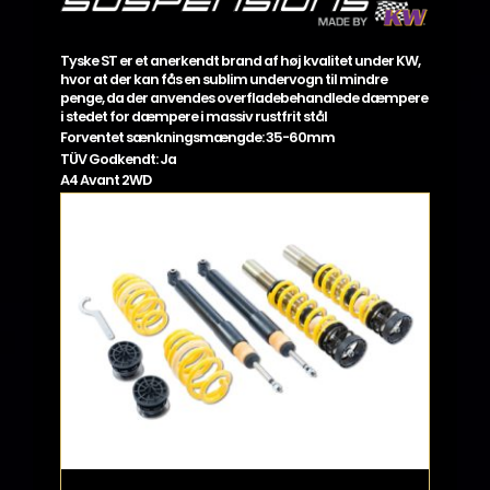
Tyske ST er et anerkendt brand af høj kvalitet under KW,
hvor at der kan fås en sublim undervogn til mindre
penge, da der anvendes overfladebehandlede dæmpere
i stedet for dæmpere i massiv rustfrit stål
Forventet sænkningsmængde: 35-60mm
TÜV Godkendt: Ja
A4 Avant 2WD