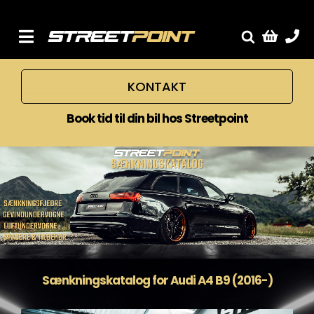
Skip
to
content
Toggle
Fælge
Navigation
KONTAKT
Service
Streetcars
Book tid til din bil hos Streetpoint
Sænkning
Tuning
Ventilrens
Værksted
Sænkningskatalog for Audi A4 B9 (2016-)