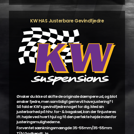
varianter.
Mulighederne
kan
KW HAS Justerbare Gevindfjedre
vælges
på
varesiden
Ønsker du ikke at skifte de originale dæmpere ud, og blot
ønsker fjedre, men samtidigt gerne vil have justering? I
Så fald er KW’s gevindfjedre noget for dig. Med sin
justerbarhed på hhv. for- & bagaksel, kan der finjusteres
ift. højde ved hvert hjul og få den perfekte højde indenfor
justeringsmulighederne.
Forventet sænkningsmængde: 35-55mm/35-55mm
TÜV Godkendt: Ja