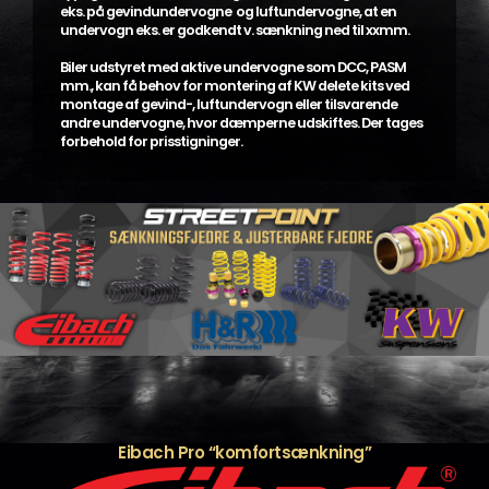
eks. på gevindundervogne og luftundervogne, at en
undervogn eks. er godkendt v. sænkning ned til xxmm.
Biler udstyret med aktive undervogne som DCC, PASM
mm., kan få behov for montering af KW delete kits ved
montage af gevind-, luftundervogn eller tilsvarende
andre undervogne, hvor dæmperne udskiftes. Der tages
forbehold for prisstigninger.
Eibach Pro “komfortsænkning”