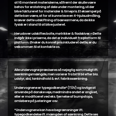
at få monteret materialerne, såfremt der skulle være
behov for erstatning af dele under montering, vil der
blive faktureret for materialer & timepris. Et eksempel på
dette kan være, at for at kunne lave en 4-hjulsudmåling,
kræver dette udskiftning af bærearmene, da de ikke
fysisk er i stand til at blive justeret.
Herudover udskiftes bolte, møtrikker & fladskiver – Dette
indgår ikke i priserne, da det er individuelt fra platform til
platform. Ønsker du konret pris inkluderet dette, er du
velkommen til at kontakte os.
Alle undervogne præciseres så nøjagtig som muligt ift.
sænkningsmængde, men varierer fra bil til bil efter bla.
udstyr, slid, tankindhold & evt. fabrikssænkning.
Undervognene er typegodkendte* (TÜV) og lovlige at
anvende på danske veje, medmindre andet er angivet,
eller er modificeret ved eks. fjernelse af bumpstops,
omløbere på justeringer osv.
*Undervognene kan have begrænsninger ift.
typegodkendelse ift. mængden af sænkning. Dette ses