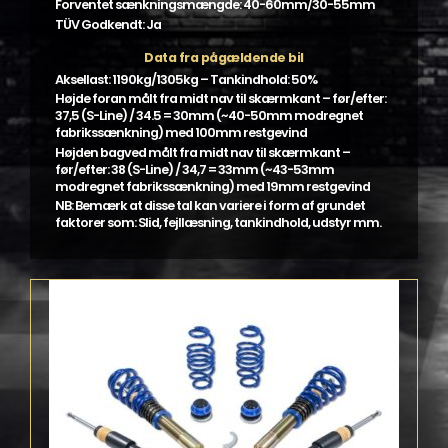
KW gevindundervogne med henblik på at give en
regulær mængde sænkning og samtidigt beholde så
meget komfort som muligt.
Forventet sænkningsmængde: 40-60mm/30-55mm
TÜV Godkendt: Ja
Data fra pågældende bil
Aksellast: 1190kg/1305kg – Tankindhold: 50%
Højde foran målt fra midt nav til skærmkant – før/efter:
37,5 (S-Line) / 34.5 = 30mm (~40-50mm modregnet
fabrikssænkning) med 100mm restgevind
Højden bagved målt fra midt nav til skærmkant –
før/efter: 38 (S-Line) / 34,7 = 33mm (~43-53mm
modregnet fabrikssænkning) med 19mm restgevind
NB: Bemærk at disse tal kan variere i form af grundet
faktorer som: Slid, fejllæsning, tankindhold, udstyr mm.