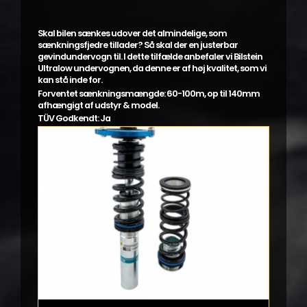
Skal bilen sænkes udover det almindelige, som
sænkningsfjedre tillader? Så skal der en justerbar
gevindundervogn til. I dette tilfælde anbefaler vi Bilstein
Ultralow undervognen, da denne er af høj kvalitet, som vi
kan stå inde for.
Forventet sænkningsmængde: 60-100m, op til 140mm
afhængigt af udstyr & model.
TÜV Godkendt: Ja