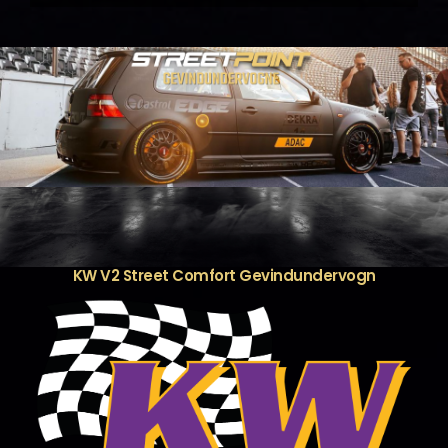
varianter.
Mulighederne
kan
vælges
på
varesiden
KW V2 Street Comfort Gevindundervogn