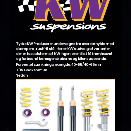
varesiden
Tyske KW Producerer undervogne fra øverste hylde med
dæmpere i rustfrit stål. Her er KW’s udvalg af varianter
der er fast afstemt af KW ingeniører til at få fremhævet
og forbedret køreegenskaberne og bilens udseende.
Forventet sænkningsmængde: 40-65/40-65mm
TÜV Godkendt: Ja
Sedan