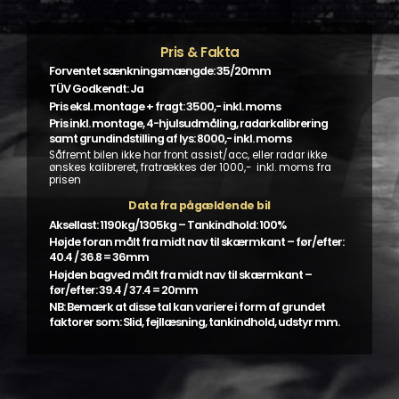
Pris & Fakta
Forventet sænkningsmængde: 35/20mm
TÜV Godkendt: Ja
Pris eksl. montage + fragt: 3500,- inkl. moms
Pris inkl. montage, 4-hjulsudmåling, radarkalibrering
samt grundindstilling af lys: 8000,- inkl. moms
Såfremt bilen ikke har front assist/acc, eller radar ikke
ønskes kalibreret, fratrækkes der 1000,- inkl. moms fra
prisen
Data fra pågældende bil
Aksellast: 1190kg/1305kg – Tankindhold: 100%
Højde foran målt fra midt nav til skærmkant – før/efter:
40.4 / 36.8 = 36mm
Højden bagved målt fra midt nav til skærmkant –
før/efter: 39.4 / 37.4 = 20mm
NB: Bemærk at disse tal kan variere i form af grundet
faktorer som: Slid, fejllæsning, tankindhold, udstyr mm.