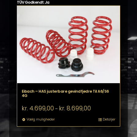
TÜV Godkendt: Ja
Eibach – HAS justerbare gevindfjedre Til A6/S6
4G
Prisinterval:
kr.
4.699,00
kr.
8.699,00
–
kr. 4.699,00
til
Dette
Vælg muligheder
Detaljer
kr. 8.699,00
vare
har
flere