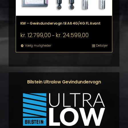
KW – Gevindundervogn til A6 4G/4G FL Avant
Prisinterval:
kr.
12.799,00
kr.
24.599,00
–
kr. 12.799,00
til
Dette
Vælg muligheder
Detaljer
kr. 24.599,00
vare
har
flere
varianter.
Mulighederne
kan
Bilstein Ultralow Gevindundervogn
vælges
på
varesiden