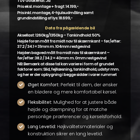
TÜV Godkendt: Ja
Pris eksl. montage + fragt: 14.199,-
Pris inkl. montage, 4-hjulsudmåling samt
grundindstilling af lys: 18.699,-
Data fra pågældende bil
Aksellast: 1260kg/1350kg – Tankindhold: 50%
Højde foran målt fra midt nav til skærmkant – før/efter:
37.2 / 34.1 = 31mm m. 104mm restgevind
Højden bagved målt fra midt nav til skærmkant –
før/efter: 38.2 / 34.2 = 40mm m. 0mm restgevind
NB: Bemærk at disse tal kan variere i form af grundet
faktorer som: Slid, fejllæsning, tankindhold, udstyr mm.
og her er der opbygning i begge sidder i varer rummet
Øget Komfort:
Perfekt til dem, der ønsker
en blødere og mere komfortabel kørsel.
Fleksibilitet:
Mulighed for at justere både
højde og dæmpning for at matche
personlige præferencer og kørselsforhold.
Lang Levetid:
Højkvalitetsmaterialer og
konstruktion sikrer en lang levetid.