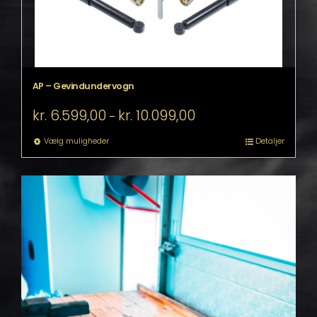
AP – Gevindundervogn
Prisinterval:
kr.
6.599,00
kr.
10.099,00
–
kr. 6.599,00
til
Dette
Vælg muligheder
Detaljer
kr. 10.099,00
vare
har
flere
varianter.
Mulighederne
kan
vælges
på
varesiden