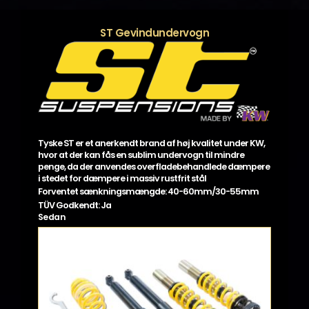
ST Gevindundervogn
Tyske ST er et anerkendt brand af høj kvalitet under KW,
hvor at der kan fås en sublim undervogn til mindre
penge, da der anvendes overfladebehandlede dæmpere
i stedet for dæmpere i massiv rustfrit stål
Forventet sænkningsmængde: 40-60mm/30-55mm
TÜV Godkendt: Ja
Sedan