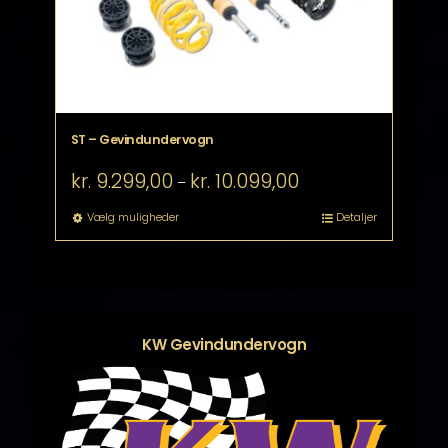
på
varesiden
ST – Gevindundervogn
Prisinterval:
kr.
9.299,00
kr.
10.099,00
–
kr. 9.299,00
til
Dette
Vælg muligheder
Detaljer
kr. 10.099,00
vare
har
flere
varianter.
Mulighederne
kan
KW Gevindundervogn
vælges
på