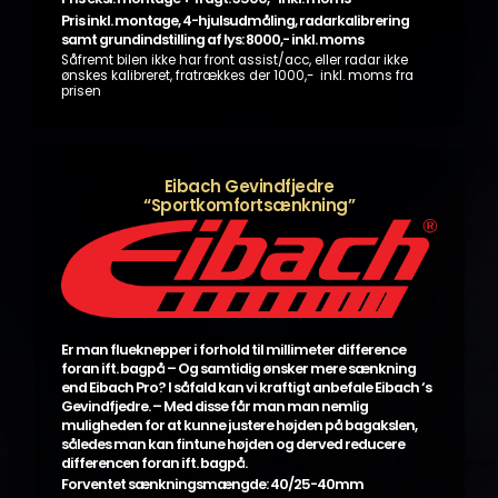
Pris inkl. montage, 4-hjulsudmåling, radarkalibrering
samt grundindstilling af lys: 8000,- inkl. moms
Såfremt bilen ikke har front assist/acc, eller radar ikke
ønskes kalibreret, fratrækkes der 1000,- inkl. moms fra
prisen
Eibach Gevindfjedre
“Sportkomfortsænkning”
Er man flueknepper i forhold til millimeter difference
foran ift. bagpå – Og samtidig ønsker mere sænkning
end Eibach Pro? I såfald kan vi kraftigt anbefale Eibach ‘s
Gevindfjedre. – Med disse får man man nemlig
muligheden for at kunne justere højden på bagakslen,
således man kan fintune højden og derved reducere
differencen foran ift. bagpå.
Forventet sænkningsmængde: 40/25-40mm