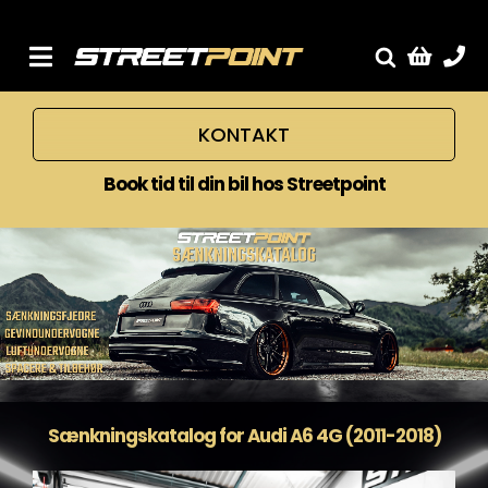
Skip
to
content
Toggle
Fælge
Navigation
KONTAKT
Service
Streetcars
Book tid til din bil hos Streetpoint
Sænkning
Tuning
Ventilrens
Værksted
Sænkningskatalog for Audi A6 4G (2011-2018)