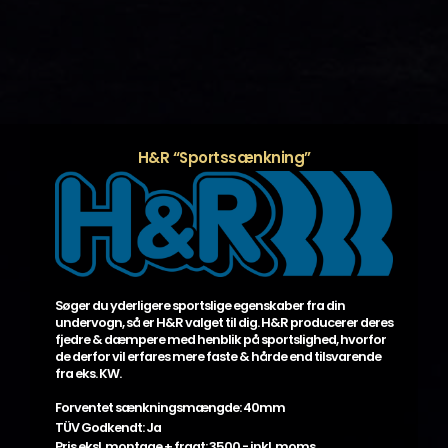
H&R “Sportssænkning”
Søger du yderligere sportslige egenskaber fra din
undervogn, så er H&R valget til dig. H&R producerer deres
fjedre & dæmpere med henblik på sportslighed, hvorfor
de derfor vil erfares mere faste & hårde end tilsvarende
fra eks. KW.
Forventet sænkningsmængde: 40mm
TÜV Godkendt: Ja
Pris eksl. montage + fragt: 3500,- inkl. moms