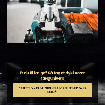
Er du til fælge? Så tag et dyk i vores
fælgunivers
STREETPOINTS FÆLGUNIVERS FOR BILER MED 5×112
HULMÅL