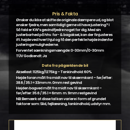
Pris & Fakta
Ønsker du ikke at skifte de originale dæmpere ud, og blot
ønsker fjedre, men samtidigt gerne vil have justering? I
Så fald er KW’s gevindfjedre noget for dig. Med sin
justerbarhed på hhv. for- & bagaksel, kan der finjusteres
ift. højde ved hvert hjul og få den perfekte højde indenfor
justeringsmulighederne.
Forventet sænkningsmængde: 0-30mm/0-30mm
TÜV Godkendt: Ja
Data fra pågældende bil
Aksellast: 1125kg/1275kg – Tankindhold: 60%
Højde foran målt fra midt nav til skærmkant – før/efter:
38.6 / 35.1 = 33mm m. 0mm rest gevind
Højden bagved målt fra midt nav til skærmkant –
før/efter: 35.6 / 35.1 = 6mm m. 9mm restgevind
NB: Bemærk at disse tal kan variere i form af grundet
faktorer som: Slid, fejllæsning, tankindhold, udstyr mm.