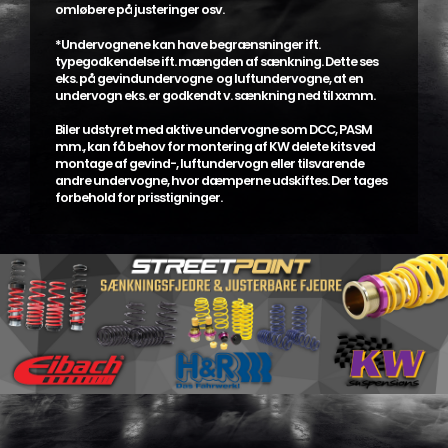
omløbere på justeringer osv.
*Undervognene kan have begrænsninger ift.
typegodkendelse ift. mængden af sænkning. Dette ses
eks. på gevindundervogne og luftundervogne, at en
undervogn eks. er godkendt v. sænkning ned til xxmm.
Biler udstyret med aktive undervogne som DCC, PASM
mm., kan få behov for montering af KW delete kits ved
montage af gevind-, luftundervogn eller tilsvarende
andre undervogne, hvor dæmperne udskiftes. Der tages
forbehold for prisstigninger.