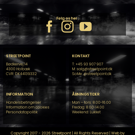
Følg os her :
STREETPOINT
KONTAKT
Bødkervej 14
T: +45 93 907 907
4300 Holbæk
M: salg@streetpoint.dk
CVR: DK44139332
SoMe:
@streetpoint.dk
INFORMATION
ÅBNINGSTIDER
Handelsbetingelser
Man – tors: 8.00-16.00
Information om cookies
Fredag: 8.00-14.00
Persondatapolitik
Weekend: Lukket
Copyright 2017 - 2026 Streetpoint | All Rights Reserved | Web by