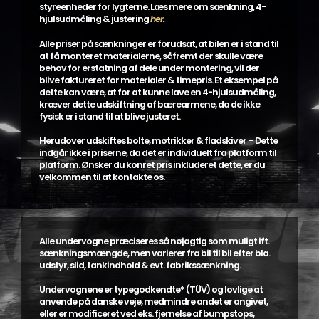
styreenheder for lygterne. Læs mere om sænkning, 4-
hjulsudmåling & justering
her
.
Alle priser på sænkninger er forudsat, at bilen er i stand til
at få monteret materialerne, såfremt der skulle være
behov for erstatning af dele under montering, vil der
blive faktureret for materialer & timepris. Et eksempel på
dette kan være, at for at kunne lave en 4-hjulsudmåling,
kræver dette udskiftning af bærearmene, da de ikke
fysisk er i stand til at blive justeret.
Herudover udskiftes bolte, møtrikker & fladskiver – Dette
indgår ikke i priserne, da det er individuelt fra platform til
platform. Ønsker du konret pris inkluderet dette, er du
velkommen til at kontakte os.
Alle undervogne præciseres så nøjagtig som muligt ift.
sænkningsmængde, men varierer fra bil til bil efter bla.
udstyr, slid, tankindhold & evt. fabrikssænkning.
Undervognene er typegodkendte* (TÜV) og lovlige at
anvende på danske veje, medmindre andet er angivet,
eller er modificeret ved eks. fjernelse af bumpstops,