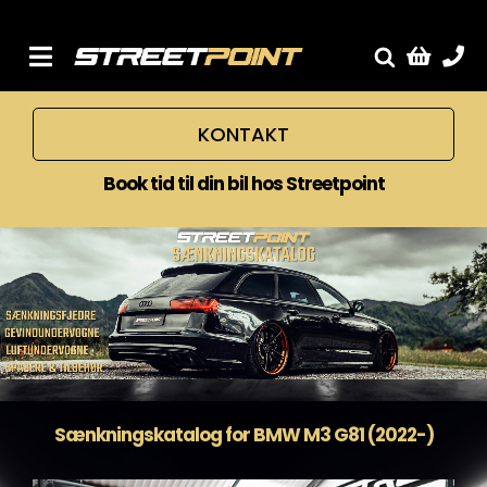
Skip
to
content
Toggle
Fælge
Navigation
KONTAKT
Service
Streetcars
Book tid til din bil hos Streetpoint
Sænkning
Tuning
Ventilrens
Værksted
Sænkningskatalog for BMW M3 G81 (2022-)