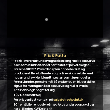
Pris & Fakta
Prazis leverer luftundervogne til en lang række ekslusive
biler, som vi blandt andet har testet af på vores egen
Porsche 911 997. På verdens plan har de leveret og
produceret flere luftundervogne til eksklusive biler end
nogen andre – Heriblandt næsten samtlige modeller
Ferrari, lambo, porsche mfl. Så ønsker du en bil, der skiller
sig ud fra mængden i det ekslusive lag? Så er Prazis
luftundervogn noget for dig.
TÜV Godkendt: Nej
For pris venligst kontakt på
salg@streetpoint.dk
Såfremt bilen er udstyret med Aktiv undervogn, skal der
hertil tilkøbes KW Delete kit