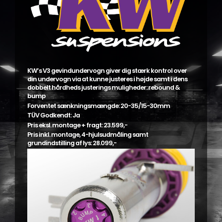
KW’s V3 gevindundervogn giver dig stærk kontrol over
din undervogn via at kunne justeres i højde samt i dens
dobbelt hårdheds justerings muligheder: rebound &
bump
Forventet sænkningsmængde: 20-35/15-30mm
TÜV Godkendt: Ja
Pris eksl. montage + fragt: 23.599,-
Pris inkl. montage, 4-hjulsudmåling samt
grundindstilling af lys: 28.099,-