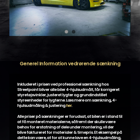
Generel Information vedrørende sænkning
Inkluderet i prisen ved professionel sænkning hos
Streetpoint bliver alle biler 4-hjulsudmålt, får korrigeret
styretøjsvinkler, justeret lygter og grundindstillet
styreenheder for lygterne. Læs mere om sænkning, 4-
hjulsudmåling & justering
her
.
Alle priser på sænkninger er forudsat, at bilen er i stand til
at få monteret materialerne, såfremt der skulle være
behov for erstatning af dele under montering, vil der
blive faktureret for materialer & timepris. Et eksempel på
dette kan være, at for at kunne lave en 4-hjulsudmåling,