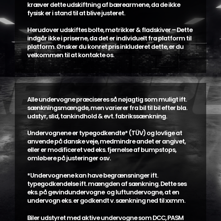
kræver dette udskiftning af bærearmene, da de ikke
fysisk er i stand til at blive justeret.
Herudover udskiftes bolte, møtrikker & fladskiver – Dette
indgår ikke i priserne, da det er individuelt fra platform til
platform. Ønsker du konret pris inkluderet dette, er du
velkommen til at kontakte os.
Alle undervogne præciseres så nøjagtig som muligt ift.
sænkningsmængde, men varierer fra bil til bil efter bla.
udstyr, slid, tankindhold & evt. fabrikssænkning.
Undervognene er typegodkendte* (TÜV) og lovlige at
anvende på danske veje, medmindre andet er angivet,
eller er modificeret ved eks. fjernelse af bumpstops,
omløbere på justeringer osv.
*Undervognene kan have begrænsninger ift.
typegodkendelse ift. mængden af sænkning. Dette ses
eks. på gevindundervogne og luftundervogne, at en
undervogn eks. er godkendt v. sænkning ned til xxmm.
Biler udstyret med aktive undervogne som DCC, PASM