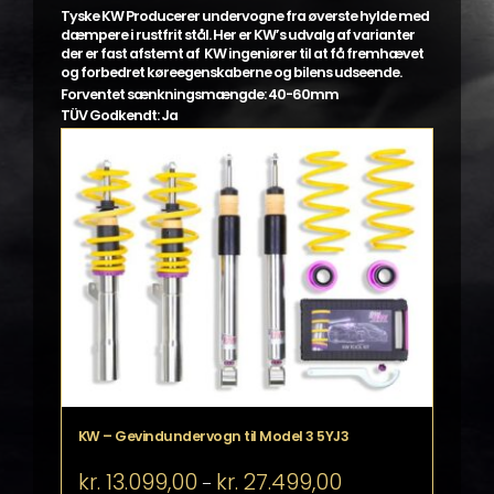
Tyske KW Producerer undervogne fra øverste hylde med
dæmpere i rustfrit stål. Her er KW’s udvalg af varianter
der er fast afstemt af KW ingeniører til at få fremhævet
og forbedret køreegenskaberne og bilens udseende.
Forventet sænkningsmængde: 40-60mm
TÜV Godkendt: Ja
KW – Gevindundervogn til Model 3 5YJ3
Prisinterval:
kr.
13.099,00
kr.
27.499,00
–