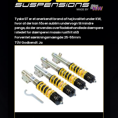
Tyske ST er et anerkendt brand af høj kvalitet under KW,
hvor at der kan fås en sublim undervogn til mindre
penge, da der anvendes overfladebehandlede dæmpere
i stedet for dæmpere i massiv rustfrit stål
Forventet sænkningsmængde: 25-55mm
TÜV Godkendt: Ja