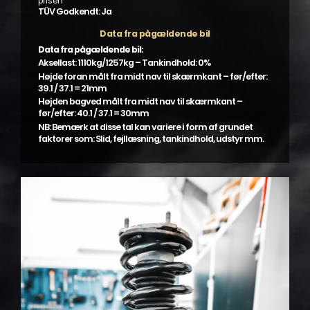
prisen
TÜV Godkendt: Ja
Data fra pågældende bil
Data fra pågældende bil:
Aksellast: 1110kg/1257kg – Tankindhold: 0%
Højde foran målt fra midt nav til skærmkant – før/efter:
39.1 / 37.1 = 21mm
Højden bagved målt fra midt nav til skærmkant –
før/efter: 40.1 / 37.1 = 30mm
NB: Bemærk at disse tal kan variere i form af grundet
faktorer som: Slid, fejllæsning, tankindhold, udstyr mm.