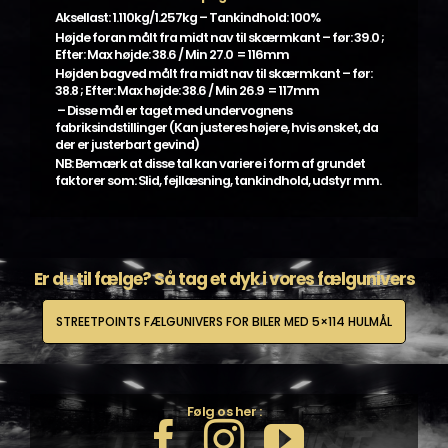
Aksellast: 1.110kg/1.257kg – Tankindhold: 100%
Højde foran målt fra midt nav til skærmkant – før: 39.0 ;
Efter: Max højde: 38.6 / Min 27.0 = 116mm
Højden bagved målt fra midt nav til skærmkant – før:
38.8 ; Efter: Max højde: 38.6 / Min 26.9 = 117mm
– Disse mål er taget med undervognens
fabriksindstillinger (Kan justeres højere, hvis ønsket, da
der er justerbart gevind)
NB: Bemærk at disse tal kan variere i form af grundet
faktorer som: Slid, fejllæsning, tankindhold, udstyr mm.
Er du til fælge? Så tag et dyk i vores fælgunivers
STREETPOINTS FÆLGUNIVERS FOR BILER MED 5×114 HULMÅL
Følg os her :