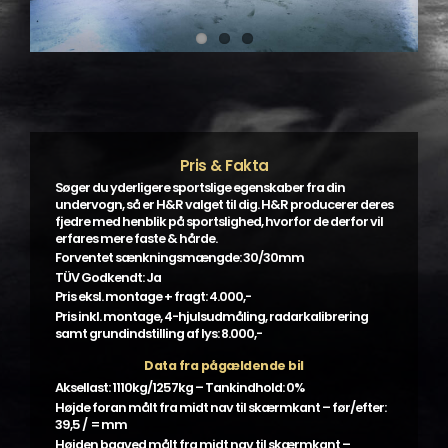
Pris & Fakta
Søger du yderligere sportslige egenskaber fra din
undervogn, så er H&R valget til dig. H&R producerer deres
fjedre med henblik på sportslighed, hvorfor de derfor vil
erfares mere faste & hårde.
Forventet sænkningsmængde: 30/30mm
TÜV Godkendt: Ja
Pris eksl. montage + fragt: 4.000,-
Pris inkl. montage, 4-hjulsudmåling, radarkalibrering
samt grundindstilling af lys: 8.000,-
Data fra pågældende bil
Aksellast: 1110kg/1257kg – Tankindhold: 0%
Højde foran målt fra midt nav til skærmkant – før/efter:
39,5 / = mm
Højden bagved målt fra midt nav til skærmkant –