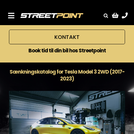
Skip
to
content
Toggle
Fælge
Navigation
KONTAKT
Service
Streetcars
Book tid til din bil hos Streetpoint
Sænkning
Tuning
Sænkningskatalog for Tesla Model 3 2WD (2017-
2023)
Ventilrens
Værksted