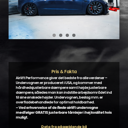
Pris & Fakta
Airlift Performance giver det bedste fra alle verdener –
Undervognen er produceret i USA, og kommer med
hårdhedsjusterbare dæmpere samt højde justerbare
dæmpere, således man kan indstille arbejdsområdet ind
til sine ønskede højder. Undervognen, beslag mm. er
overfladebehandlede for optimal holdbarhed.
– Ved erhvervelse af de
fleste
airlift undervogne
medfølger GRATIS justerbare tårnlejer i høj kvalitet hvis
muligt.
Data fra pågældende bil