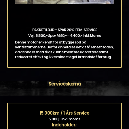
PAKKETILBUD – SPAR 20% IFBM. SERVICE
Vejl. 5.500,-
Spar 1.650,-
= 4.400,- Inkl. Moms
Denne motor er kendt for at bygge sod på
ventilstammerne. Derfor anbefales det at få renset soden,
da denne er med til at kunne medføre udsættere samt
reduceret effekt og ikke mindst øget brændstof forbrug.
Serviceskema
15.000km / 1 Års Service
2.300,- inkl. moms
Indeholder.: