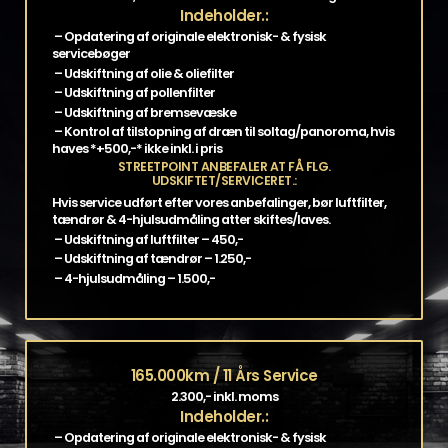
Indeholder.:
– Opdatering af originale elektronisk- & fysisk
servicebøger
– Udskiftning af olie & oliefilter
– Udskiftning af pollenfilter
– Udskiftning af bremsevæske
– Kontrol af tilstopning af dræn til soltag/panoroma, hvis
haves *+500,-* ikke inkl. i pris
STREETPOINT ANBEFALER AT FÅ FLG.
UDSKIFTET/SERVICERET.:
Hvis service udført efter vores anbefalinger, bør luftfilter,
tændrør & 4-hjulsudmåling atter skiftes/laves.
– Udskiftning af luftfilter – 450,-
– Udskiftning af tændrør – 1.250,-
– 4-hjulsudmåling – 1.500,-
165.000km / 11 Års Service
2.300,- inkl. moms
Indeholder.:
– Opdatering af originale elektronisk- & fysisk