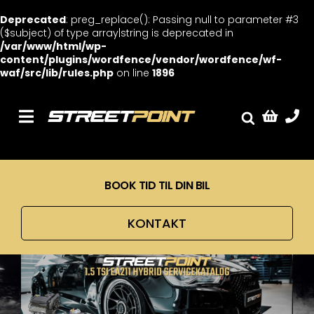
Deprecated
: preg_replace(): Passing null to parameter #3
($subject) of type array|string is deprecated in
/var/www/html/wp-
content/plugins/wordfence/vendor/wordfence/wf-
waf/src/lib/rules.php
on line
1896
Skip
to
content
Toggle
Fælge
Navigation
Service
BOOK TID TIL DIN BIL
Streetcars
Sænkning
KONTAKT
Tuning
Ventilrens
Værksted