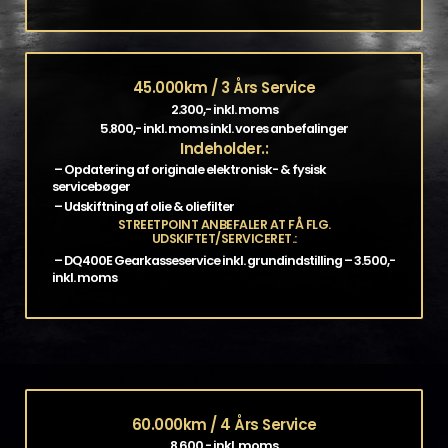
45.000km / 3 Års Service
2.300,- inkl. moms
5.800,- inkl. moms inkl. vores anbefalinger
Indeholder.:
– Opdatering af originale elektronisk- & fysisk
servicebøger
– Udskiftning af olie & oliefilter
STREETPOINT ANBEFALER AT FÅ FLG.
UDSKIFTET/SERVICERET.:
– DQ400E Gearkasseservice inkl. grundindstilling – 3.500,-
inkl. moms
60.000km / 4 Års Service
8.600,- inkl. moms