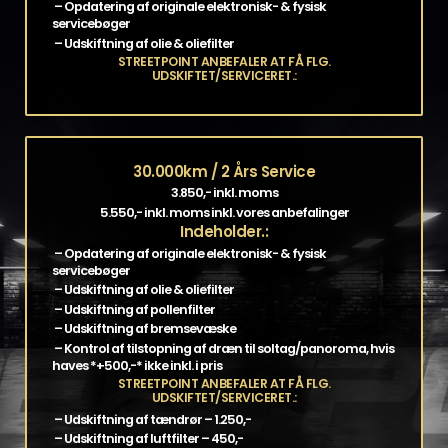
– Opdatering af originale elektronisk- & fysisk
servicebøger
– Udskiftning af olie & oliefilter
STREETPOINT ANBEFALER AT FÅ FLG.
UDSKIFTET/SERVICERET.:
30.000km / 2 Års Service
3.850,- inkl. moms
5.550,- inkl. moms inkl. vores anbefalinger
Indeholder.:
– Opdatering af originale elektronisk- & fysisk
servicebøger
– Udskiftning af olie & oliefilter
– Udskiftning af pollenfilter
– Udskiftning af bremsevæske
– Kontrol af tilstopning af dræn til soltag/panoroma, hvis
haves *+500,-* ikke inkl. i pris
STREETPOINT ANBEFALER AT FÅ FLG.
UDSKIFTET/SERVICERET.:
– Udskiftning af tændrør – 1.250,-
– Udskiftning af luftfilter – 450,-