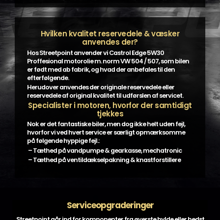
Hvilken kvalitet reservedele & væsker
anvendes der?
Hos Streetpoint anvender vi Castrol Edge 5W30
Proffesional motorolie m. norm VW 504 / 507, som bilen
er født med ab fabrik, og hvad der anbefales til den
efterfølgende.
Herudover anvendes der originale reservedele eller
reservedele af original kvalitet til udførslen af servicet.
Specialister i motoren, hvorfor der samtidigt
tjekkes
Nok er det fantastiske biler, men dog ikke helt uden fejl,
hvorfor vi ved hvert service er særligt opmærksomme
på følgende hyppige fejl.:
– Tæthed på vandpumpe & gearkasse, mechatronic
– Tæthed på ventildækselpakning & knastforstillere
Serviceopgraderinger
Streetpoint går ind for komponenter fra øverste hylde eller bedst