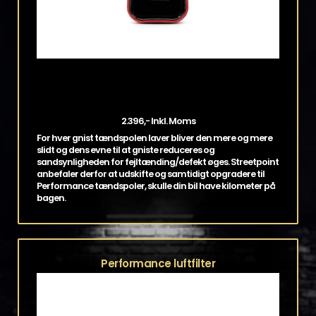
2.396,- Inkl. Moms
For hver gnist tændspolen laver bliver den mere og mere
slidt og dens evne til at gniste reduceres og
sandsynligheden for fejltænding/defekt øges. Streetpoint
anbefaler derfor at udskifte og samtidigt opgradere til
Performance tændspoler, skulle din bil have kilometer på
bagen.
Performance luftfilter