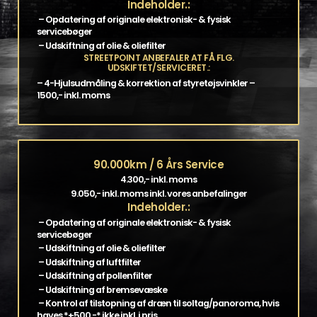
Indeholder.:
– Opdatering af originale elektronisk- & fysisk
servicebøger
– Udskiftning af olie & oliefilter
STREETPOINT ANBEFALER AT FÅ FLG.
UDSKIFTET/SERVICERET.:
– 4-Hjulsudmåling & korrektion af styretøjsvinkler –
1500,- inkl. moms
90.000km / 6 Års Service
4.300,- inkl. moms
9.050,- inkl. moms inkl. vores anbefalinger
Indeholder.:
– Opdatering af originale elektronisk- & fysisk
servicebøger
– Udskiftning af olie & oliefilter
– Udskiftning af luftfilter
– Udskiftning af pollenfilter
– Udskiftning af bremsevæske
– Kontrol af tilstopning af dræn til soltag/panoroma, hvis
haves *+500,-* ikke inkl. i pris