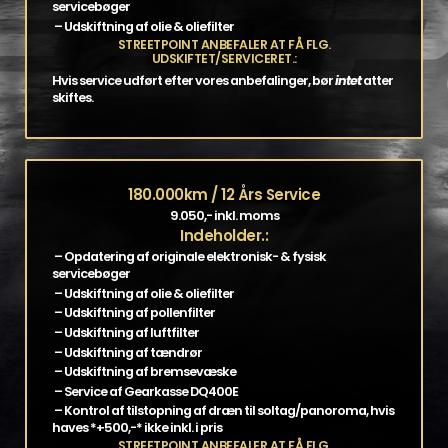
servicebøger
– Udskiftning af olie & oliefilter
STREETPOINT ANBEFALER AT FÅ FLG.
UDSKIFTET/SERVICERET.:
Hvis service udført efter vores anbefalinger, bør
intet
atter
skiftes.
180.000km / 12 Års Service
9.050,- inkl. moms
Indeholder.:
– Opdatering af originale elektronisk- & fysisk
servicebøger
– Udskiftning af olie & oliefilter
– Udskiftning af pollenfilter
– Udskiftning af luftfilter
– Udskiftning af tændrør
– Udskiftning af bremsevæske
– Service af Gearkasse DQ400E
– Kontrol af tilstopning af dræn til soltag/panoroma, hvis
haves *+500,-* ikke inkl. i pris
STREETPOINT ANBEFALER AT FÅ FLG.