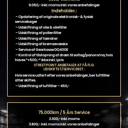
9.050,- inkl. moms inkl. vores anbefalinger
Indeholder.:
– Opdatering af originale elektronisk- & fysisk
servicebøger
– Udskiftning af olie & oliefilter
– Udskiftning af pollenfilter
– Udskiftning af tændrør
– Udskiftning af bremsevæske
– Service af Gearkasse DQ400E
– Kontrol af tilstopning af dræn til soltag/panoroma, hvis
haves *+500,-* ikke inkl. i pris
STREETPOINT ANBEFALER AT FÅ FLG.
UDSKIFTET/SERVICERET.:
Hvis service udført efter vores anbefalinger, bør luftfilter
atter skiftes.
– Udskiftning af luftfilter – 450,-
75.000km / 5 Års Service
2.300,- inkl. moms
3.800,- inkl. moms inkl. vores anbefalinger