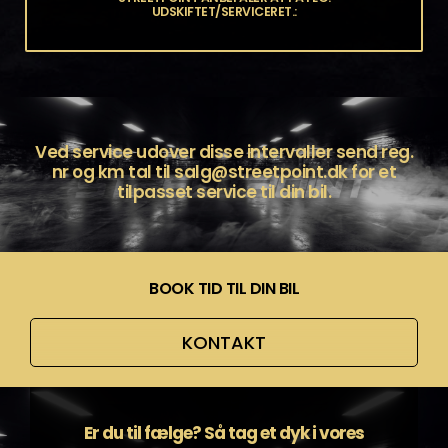
UDSKIFTET/SERVICERET.:
Ved service udover disse intervaller send reg.
nr og km tal til
salg@streetpoint.dk
for et
tilpasset service til din bil.
BOOK TID TIL DIN BIL
KONTAKT
Er du til fælge? Så tag et dyk i vores