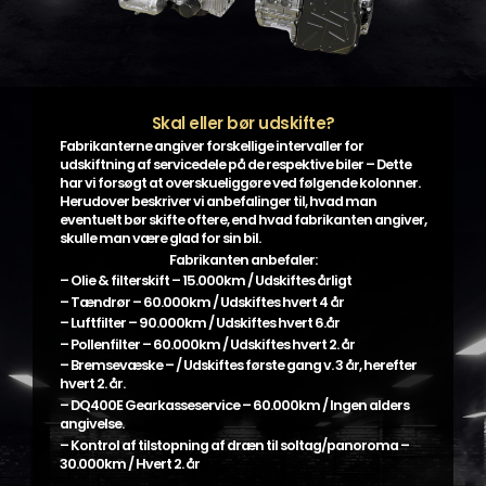
Skal eller bør udskifte?
Fabrikanterne angiver forskellige intervaller for
udskiftning af servicedele på de respektive biler – Dette
har vi forsøgt at overskueliggøre ved følgende kolonner.
Herudover beskriver vi anbefalinger til, hvad man
eventuelt bør skifte oftere, end hvad fabrikanten angiver,
skulle man være glad for sin bil.
Fabrikanten anbefaler:
– Olie & filterskift – 15.000km / Udskiftes årligt
– Tændrør – 60.000km / Udskiftes hvert 4 år
– Luftfilter – 90.000km / Udskiftes hvert 6.år
– Pollenfilter – 60.000km / Udskiftes hvert 2. år
– Bremsevæske – / Udskiftes første gang v. 3 år, herefter
hvert 2. år.
– DQ400E Gearkasseservice – 60.000km / Ingen alders
angivelse.
– Kontrol af tilstopning af dræn til soltag/panoroma –
30.000km / Hvert 2. år