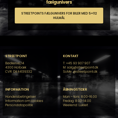
fælgunivers
STREETPOINTS FÆLGUNIVERS FOR BILER MED 5×112
HULMÅL
STREETPOINT
KONTAKT
Bødkervej 14
T: +45 93 907 907
4300 Holbæk
M: salg@streetpoint.dk
CVR: DK44139332
SoMe:
@streetpoint.dk
INFORMATION
ÅBNINGSTIDER
Handelsbetingelser
Man – tors: 8.00-16.00
Information om cookies
Fredag: 8.00-14.00
Persondatapolitik
Weekend: Lukket