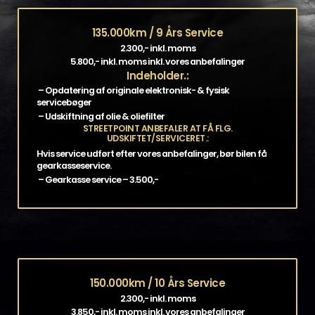
135.000km / 9 Års Service
2.300,- inkl. moms
5.800,- inkl. moms inkl. vores anbefalinger
Indeholder.:
– Opdatering af originale elektronisk- & fysisk
servicebøger
– Udskiftning af olie & oliefilter
STREETPOINT ANBEFALER AT FÅ FLG.
UDSKIFTET/SERVICERET.:
Hvis service udført efter vores anbefalinger, bør bilen få
gearkasseservice.
– Gearkasse service – 3.500,-
150.000km / 10 Års Service
2.300,- inkl. moms
3.850,- inkl. moms inkl. vores anbefalinger