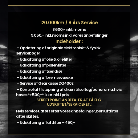
120.000km / 8 Års Service
8.600,- inkl. moms
9.050,- inkl. moms inkl. vores anbefalinger
Indeholder.:
– Opdatering af originale elektronisk- & fysisk
servicebøger
– Udskiftning af olie & oliefilter
– Udskiftning af pollenfilter
– Udskiftning af tændrør
– Udskiftning af bremsevæske
– Service af Gearkasse DQ400E
– Kontrol af tilstopning af dræn til soltag/panoroma, hvis
haves *+500,-* ikke inkl. i pris
STREETPOINT ANBEFALER AT FÅ FLG.
UDSKIFTET/SERVICERET.:
Hvis service udført efter vores anbefalinger, bør luftfilter
atter skiftes.
– Udskiftning af luftfilter – 450,-