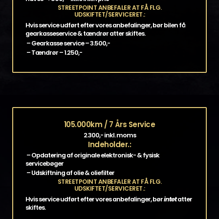
STREETPOINT ANBEFALER AT FÅ FLG.
UDSKIFTET/SERVICERET.:
Hvis service udført efter vores anbefalinger, bør bilen få
gearkasseservice & tændrør atter skiftes.
– Gearkasse service – 3.500,-
– Tændrør – 1.250,-
105.000km / 7 Års Service
2.300,- inkl. moms
Indeholder.:
– Opdatering af originale elektronisk- & fysisk
servicebøger
– Udskiftning af olie & oliefilter
STREETPOINT ANBEFALER AT FÅ FLG.
UDSKIFTET/SERVICERET.:
Hvis service udført efter vores anbefalinger, bør
intet
atter
skiftes.