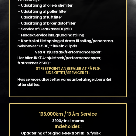
– Udskiftning af olie & oliefilter
– Udskiftning af pollenfilter
– Udskiftning af luftfilter
– Udskiftning af brændstoffilter
– Service af Gearkasse DQ250
– Haldex Service inkl. grundindstilling
– Kontrol af tilstopning af dræn til soltag/panoroma,
hvis haves *+500,-* ikke inkl. i pris
Ved 4-hjulstræk/Performance spær:
Har bilen IKKE 4-hjulstræk/performance spær,
fratrækkes 2.500,-
STREETPOINT ANBEFALER AT FÅ FLG.
UDSKIFTET/SERVICERET.:
Hvis service udført efter vores anbefalinger, bør
intet
atter skiftes.
195.000km / 13 Års Service
3.100,- inkl. moms
Indeholder.:
– Opdatering af originale elektronisk- & fysisk