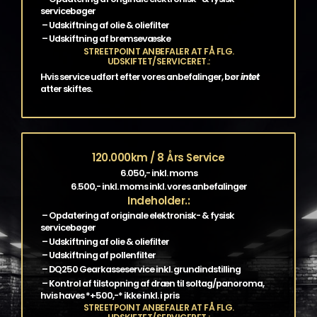
servicebøger
– Udskiftning af olie & oliefilter
– Udskiftning af bremsevæske
STREETPOINT ANBEFALER AT FÅ FLG.
UDSKIFTET/SERVICERET.:
Hvis service udført efter vores anbefalinger, bør
intet
atter skiftes.
120.000km / 8 Års Service
6.050,- inkl. moms
6.500,- inkl. moms inkl. vores anbefalinger
Indeholder.:
– Opdatering af originale elektronisk- & fysisk
servicebøger
– Udskiftning af olie & oliefilter
– Udskiftning af pollenfilter
– DQ250 Gearkasseservice inkl. grundindstilling
– Kontrol af tilstopning af dræn til soltag/panoroma,
hvis haves *+500,-* ikke inkl. i pris
STREETPOINT ANBEFALER AT FÅ FLG.