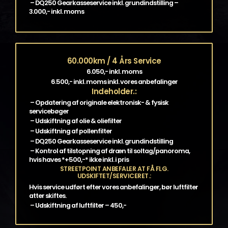
– DQ250 Gearkasseservice inkl. grundindstilling –
3.000,- inkl. moms
60.000km / 4 Års Service
6.050,- inkl. moms
6.500,- inkl. moms inkl. vores anbefalinger
Indeholder.:
– Opdatering af originale elektronisk- & fysisk
servicebøger
– Udskiftning af olie & oliefilter
– Udskiftning af pollenfilter
– DQ250 Gearkasseservice inkl. grundindstilling
– Kontrol af tilstopning af dræn til soltag/panoroma,
hvis haves *+500,-* ikke inkl. i pris
STREETPOINT ANBEFALER AT FÅ FLG.
UDSKIFTET/SERVICERET.:
Hvis service udført efter vores anbefalinger, bør luftfilter
atter skiftes.
– Udskiftning af luftfilter – 450,-