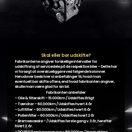
Skal eller bør udskifte?
Fabrikanterne angiver forskellige intervaller for
udskiftning af servicedele på de respektive biler – Dette har
vi forsøgt at overskueliggøre ved følgende kolonner.
Herudover beskriver vi anbefalinger til, hvad man
eventuelt bør skifte oftere, end hvad fabrikanten angiver,
skulle man være glad for sin bil.
Fabrikanten anbefaler:
– Olie & filterskift – 15.000km / Udskiftes årligt
– Tændrør – 60.000km / Udskiftes hvert 4 år
– Luftfilter – 90.000km / Udskiftes hvert 6 år
– Pollenfilter – 60.000km / Udskiftes hvert 2 år
– Bremsevæske – / Udskiftes første gang v. 3 år, herefter
hvert 2. år.
– DQ250 Gearkasseservice – 60.000km / Ingen alders