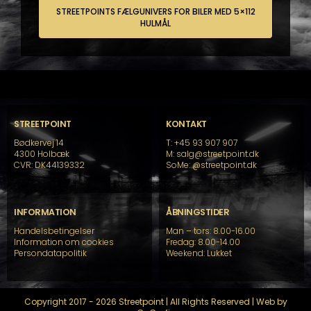
STREETPOINTS FÆLGUNIVERS FOR BILER MED 5×112
HULMÅL
STREETPOINT
KONTAKT
Bødkervej 14
T: +45 93 907 907
4300 Holbæk
M: salg@streetpoint.dk
CVR: DK44139332
SoMe:
@streetpoint.dk
INFORMATION
ÅBNINGSTIDER
Handelsbetingelser
Man – tors: 8.00-16.00
Information om cookies
Fredag: 8.00-14.00
Persondatapolitik
Weekend: Lukket
Copyright 2017 - 2026 Streetpoint | All Rights Reserved | Web by