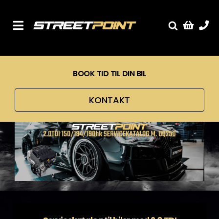
Skip
to
content
Toggle
Fælge
Navigation
Service
BOOK TID TIL DIN BIL
Streetcars
Sænkning
KONTAKT
Tuning
Ventilrens
Værksted