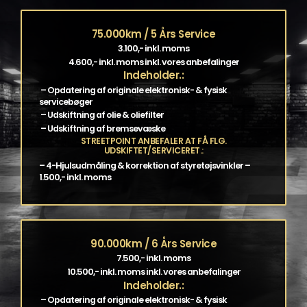
75.000km / 5 Års Service
3.100,- inkl. moms
4.600,- inkl. moms inkl. vores anbefalinger
Indeholder.:
– Opdatering af originale elektronisk- & fysisk
servicebøger
– Udskiftning af olie & oliefilter
– Udskiftning af bremsevæske
STREETPOINT ANBEFALER AT FÅ FLG.
UDSKIFTET/SERVICERET.:
– 4-Hjulsudmåling & korrektion af styretøjsvinkler –
1.500,- inkl. moms
90.000km / 6 Års Service
7.500,- inkl. moms
10.500,- inkl. moms inkl. vores anbefalinger
Indeholder.:
– Opdatering af originale elektronisk- & fysisk