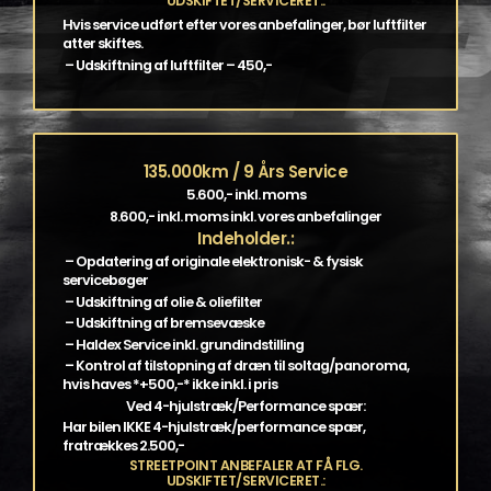
UDSKIFTET/SERVICERET.:
Hvis service udført efter vores anbefalinger, bør luftfilter
atter skiftes.
– Udskiftning af luftfilter – 450,-
135.000km / 9 Års Service
5.600,- inkl. moms
8.600,- inkl. moms inkl. vores anbefalinger
Indeholder.:
– Opdatering af originale elektronisk- & fysisk
servicebøger
– Udskiftning af olie & oliefilter
– Udskiftning af bremsevæske
– Haldex Service inkl. grundindstilling
– Kontrol af tilstopning af dræn til soltag/panoroma,
hvis haves *+500,-* ikke inkl. i pris
Ved 4-hjulstræk/Performance spær:
Har bilen IKKE 4-hjulstræk/performance spær,
fratrækkes 2.500,-
STREETPOINT ANBEFALER AT FÅ FLG.
UDSKIFTET/SERVICERET.: