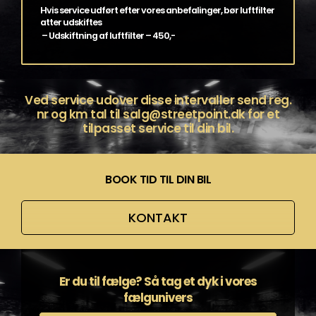
Hvis service udført efter vores anbefalinger, bør luftfilter
atter udskiftes
– Udskiftning af luftfilter – 450,-
Ved service udover disse intervaller send reg.
nr og km tal til
salg@streetpoint.dk
for et
tilpasset service til din bil.
BOOK TID TIL DIN BIL
KONTAKT
Er du til fælge? Så tag et dyk i vores
fælgunivers