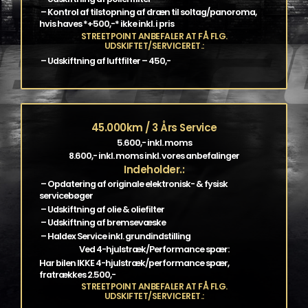
– Kontrol af tilstopning af dræn til soltag/panoroma,
hvis haves *+500,-* ikke inkl. i pris
STREETPOINT ANBEFALER AT FÅ FLG.
UDSKIFTET/SERVICERET.:
– Udskiftning af luftfilter – 450,-
45.000km / 3 Års Service
5.600,- inkl. moms
8.600,- inkl. moms inkl. vores anbefalinger
Indeholder.:
– Opdatering af originale elektronisk- & fysisk
servicebøger
– Udskiftning af olie & oliefilter
– Udskiftning af bremsevæske
– Haldex Service inkl. grundindstilling
Ved 4-hjulstræk/Performance spær:
Har bilen IKKE 4-hjulstræk/performance spær,
fratrækkes 2.500,-
STREETPOINT ANBEFALER AT FÅ FLG.
UDSKIFTET/SERVICERET.: