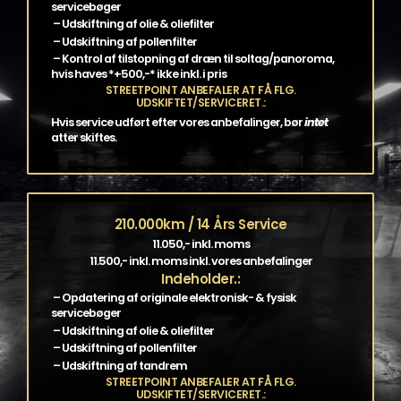
servicebøger
– Udskiftning af olie & oliefilter
– Udskiftning af pollenfilter
– Kontrol af tilstopning af dræn til soltag/panoroma,
hvis haves *+500,-* ikke inkl. i pris
STREETPOINT ANBEFALER AT FÅ FLG.
UDSKIFTET/SERVICERET.:
Hvis service udført efter vores anbefalinger, bør
intet
atter skiftes.
210.000km / 14 Års Service
11.050,- inkl. moms
11.500,- inkl. moms inkl. vores anbefalinger
Indeholder.:
– Opdatering af originale elektronisk- & fysisk
servicebøger
– Udskiftning af olie & oliefilter
– Udskiftning af pollenfilter
– Udskiftning af tandrem
STREETPOINT ANBEFALER AT FÅ FLG.
UDSKIFTET/SERVICERET.: