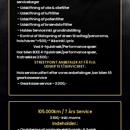
servicebøger
– Udskiftning af olie & oliefilter
– Udskiftning af luftfilter
– Udskiftning af pollenfilter
– Udskiftning af brændstoffilter
– Haldex Service inkl. grundindstilling
– Kontrol af tilstopning af dræn til soltag/panoroma,
hvis haves *+500,-* ikke inkl. i pris
Ved 4-hjulstræk/Performance spær:
Har bilen IKKE 4-hjulstræk/performance spær,
fratrækkes 2.500,-
STREETPOINT ANBEFALER AT FÅ FLG.
UDSKIFTET/SERVICERET.:
Hvis service udført efter vores anbefalinger, bør bilen få
gearkasseservice
– Gearkasse service – 3.000,-
105.000km / 7 Års Service
3.100,- inkl. moms
Indeholder.:
– Opdatering af originale elektronisk- & fysisk