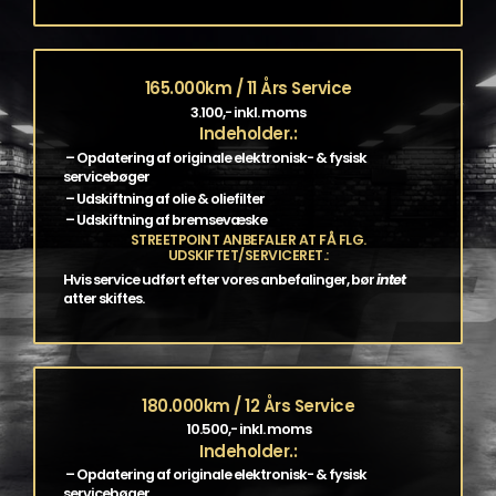
165.000km / 11 Års Service
3.100,- inkl. moms
Indeholder.:
– Opdatering af originale elektronisk- & fysisk
servicebøger
– Udskiftning af olie & oliefilter
– Udskiftning af bremsevæske
STREETPOINT ANBEFALER AT FÅ FLG.
UDSKIFTET/SERVICERET.:
Hvis service udført efter vores anbefalinger, bør
intet
atter skiftes.
180.000km / 12 Års Service
10.500,- inkl. moms
Indeholder.:
– Opdatering af originale elektronisk- & fysisk
servicebøger