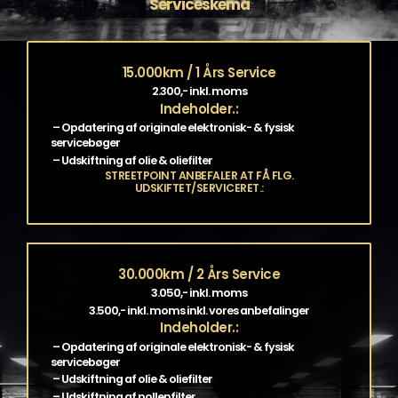
Serviceskema
15.000km / 1 Års Service
2.300,- inkl. moms
Indeholder.:
– Opdatering af originale elektronisk- & fysisk
servicebøger
– Udskiftning af olie & oliefilter
STREETPOINT ANBEFALER AT FÅ FLG.
UDSKIFTET/SERVICERET.:
30.000km / 2 Års Service
3.050,- inkl. moms
3.500,- inkl. moms inkl. vores anbefalinger
Indeholder.:
– Opdatering af originale elektronisk- & fysisk
servicebøger
– Udskiftning af olie & oliefilter
– Udskiftning af pollenfilter