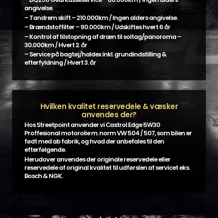
angivelse.
– Tandrem skift – 210.000km / Ingen alders angivelse.
– Brændstoffilter – 90.000km / Udskiftes hvert 6 år
– Kontrol af tilstopning af dræn til soltag/panoroma –
30.000km / Hvert 2. år
– Service på bagtøj/haldex inkl. grundindstilling &
efterfyldning / Hvert 3. år
Hvilken kvalitet reservedele & væsker
anvendes der?
Hos Streetpoint anvender vi Castrol Edge 5W30
Proffesional motorolie m. norm VW 504 / 507, som bilen er
født med ab fabrik, og hvad der anbefales til den
efterfølgende.
Herudover anvendes der originale reservedele eller
reservedele af original kvalitet til udførslen af servicet eks.
Bosch & NGK.