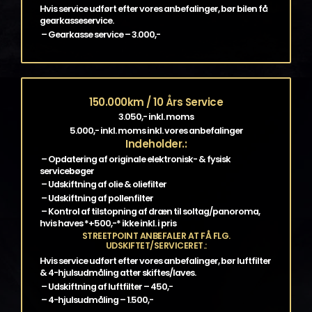
Hvis service udført efter vores anbefalinger, bør bilen få
gearkasseservice.
– Gearkasse service – 3.000,-
150.000km / 10 Års Service
3.050,- inkl. moms
5.000,- inkl. moms inkl. vores anbefalinger
Indeholder.:
– Opdatering af originale elektronisk- & fysisk
servicebøger
– Udskiftning af olie & oliefilter
– Udskiftning af pollenfilter
– Kontrol af tilstopning af dræn til soltag/panoroma,
hvis haves *+500,-* ikke inkl. i pris
STREETPOINT ANBEFALER AT FÅ FLG.
UDSKIFTET/SERVICERET.:
Hvis service udført efter vores anbefalinger, bør luftfilter
& 4-hjulsudmåling atter skiftes/laves.
– Udskiftning af luftfilter – 450,-
– 4-hjulsudmåling – 1.500,-