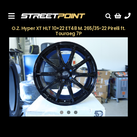
Skip
to
content
Toggle
Fælge
O.Z. Hyper XT HLT 10×22 ET48 M. 265/35-22 Pirelli ft.
Navigation
Touraeg 7P
Service
Streetcars
Sænkning
Tuning
Ventilrens
Værksted