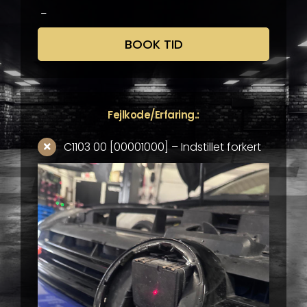
–
BOOK TID
Fejlkode/Erfaring.:
C1103 00 [00001000] – Indstillet forkert