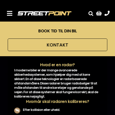
Skip
to
content
Toggle
Fælge
Navigation
BOOK TID TIL DIN BIL
Service
Streetcars
KONTAKT
Sænkning
Tuning
Hvad er en radar?
Ventilrens
I moderne biler er der mange avancerede
sikkerhedssystemer, som hjælper dig med at køre
Værksted
sikkert. En af disse teknologier er radarbaserede
afstandsmålere. Disse radarer bruger radiobølger til at
måle afstanden til andre køretøjer og genstande på
vejen. For at disse systemer skal fungere korrekt, skal de
kalibreres nøjagtigt.
Hvornår skal radaren kalibreres?
Efter kollision eller uheld.