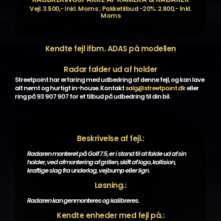
Vejl. 3.500,- Inkl. Moms ; Pakketilbud -20%: 2.800,- Inkl.
Moms
Kendte fejl ifbm. ADAS på modellen
Radar falder ud af holder
Streetpoint har erfaring med udbedring af denne fejl, og kan lave
alt nemt og hurtigt in-house. Kontakt
salg@streetpoint.dk
eller
ring på 93 907 907 for et tilbud på udbedring til din bil.
Beskrivelse af fejl.:
Radaren monteret på Golf 7.5, er i stand til at falde ud af sin
holder, ved afmontering af grillen, skift af logo, kollision,
kraftige slag fra underlag, vejbump eller lign.
Løsning.:
Radaren kan genmonteres og kalibreres.
Kendte enheder med fejl på.: