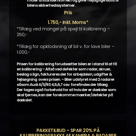
måler afstanden korrekt og giver nøjagtige data til
bilens sikkerhedssystemer.
Pris
1.750,- Inkl. Moms*
*Tillæg ved mangel på spejl til kalibrering –
250,-
*Tillæg for opklodsning af bil v. for lave biler –
1.000,-
Prisen for kalibrering forudsætter bilen er i stand til at få
en kalibrering – Altså ved defekter som radar, skruer,
beslag o.lign, faktureres der for arbejdsløn, udgifter &
fejlsøgning oveni prisen. – Biler udstyret med 2 radarer
såsom Audi A/S/RS 4,5,6,7 osv. forefindes der tillæg.
Der tages også forbehold for at hvis der er dæksler som
skal fjernes, kan der forekomme mærker/defekter på
dækslet.
PAKKETILBUD – SPAR 20% PÅ
KALIBRERINGSPAKKE AF KAMERA & RADARER