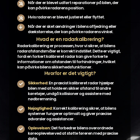
Når der er blevet udført reparationer på bilen, der
kan påvirke radarens position.
Hvis radaren er blevet justeret eller flyttet.
Når der er sket ændringer i bilens affjedring eller
dækstørrelse, der kan påvirke radarens vinkel.
Hvad er en radarkalibrering?
Radarkalibrering er processen, hvor vi sikrer, at bilens
radarafstandsmåler er korrekt indstillet. Dette er vigtigt,
fordi en forkert kalibreret radar kan give forkerte
informationer om afstanden til forhindringer, hvilket
kan påvirke bilens sikkerhedsfunktioner.
Hvorfor er det vigtigt?
Sikkerhed:
En præcist kalibreret radar hjælper
bilen med at holde en sikker afstand til andre
køretøjer, undgå kollisioner og assistere med
nødbremsning.
Nøjagtighed:
Korrekt kalibrering sikrer, at bilens
systemer fungerer optimalt og giver præcise
advarsler og assistancer.
Oplevelsen:
Det forbedrer bilens overordnede
køreoplevelse ved at støtte føreren med præcise
data.