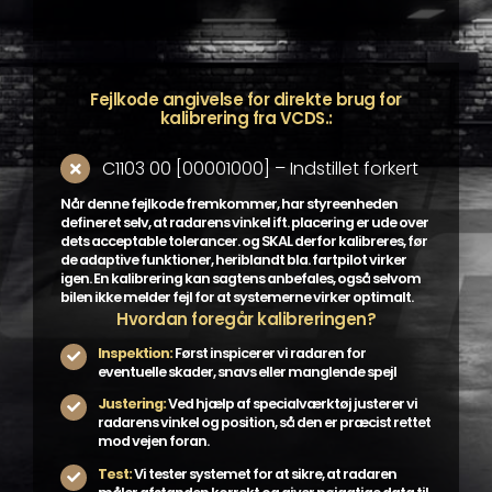
Fejlkode angivelse for direkte brug for
kalibrering fra VCDS.:
C1103 00 [00001000] – Indstillet forkert
Når denne fejlkode fremkommer, har styreenheden
defineret selv, at radarens vinkel ift. placering er ude over
dets acceptable tolerancer. og SKAL derfor kalibreres, før
de adaptive funktioner, heriblandt bla. fartpilot virker
igen. En kalibrering kan sagtens anbefales, også selvom
bilen ikke melder fejl for at systemerne virker optimalt.
Hvordan foregår kalibreringen?
Inspektion:
Først inspicerer vi radaren for
eventuelle skader, snavs eller manglende spejl
Justering:
Ved hjælp af specialværktøj justerer vi
radarens vinkel og position, så den er præcist rettet
mod vejen foran.
Test:
Vi tester systemet for at sikre, at radaren