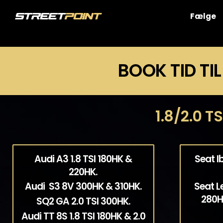
Skip
to
Fælge
content
BOOK TID TIL
1.8/2.0 T
Audi A3 1.8 TSI 180HK &
Seat I
220HK.
Audi S3 8V 300HK & 310HK.
Seat L
280H
SQ2 GA 2.0 TSI 300HK.
Audi TT 8S 1.8 TSI 180HK & 2.0