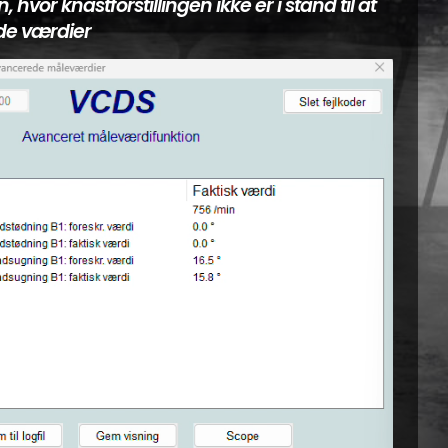
hvor knastforstillingen ikke er i stand til at
de værdier