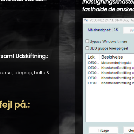
indsugningsknasten, 
fastholde de ønske
r samt Udskiftning.:
sel, olieprop, bolte &
jl på.: