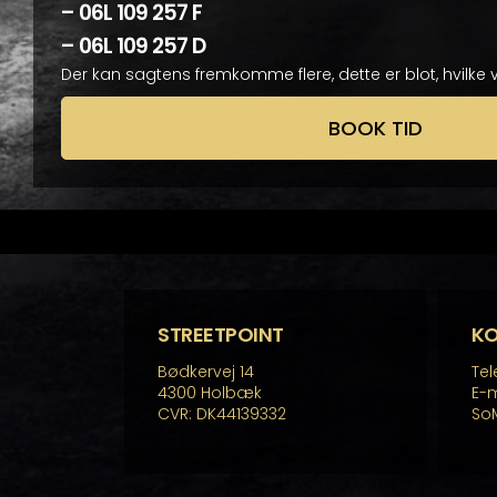
– 06L 109 257 F
– 06L 109 257 D
Der kan sagtens fremkomme flere, dette er blot, hvilke v
BOOK TID
STREETPOINT
K
Bødkervej 14
Tel
4300 Holbæk
E-m
CVR: DK44139332
So