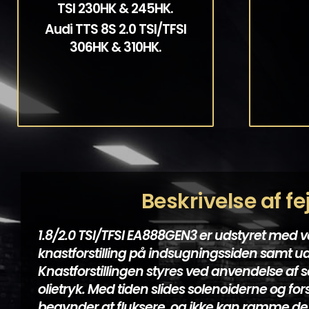
TSI 230HK & 245HK.
Audi TTS 8S 2.0 TSI/TFSI
306HK & 310HK.
Beskrivelse af fejl
1.8/2.0 TSI/TFSI EA888GEN3 er udstyret med v
knastforstilling på indsugningssiden samt u
Knastforstillingen styres ved anvendelse af 
olietryk. Med tiden slides solenoiderne og forst
begynder at fluksere, og ikke kan ramme de