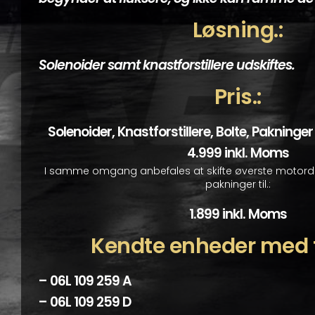
Løsning.:
Solenoider samt knastforstillere udskiftes.
Pris.:
Solenoider, Knastforstillere, Bolte, Pakninge
4.999 inkl. Moms
I samme omgang anbefales at skifte øverste motordæk
pakninger til.:
1.899 inkl. Moms
Kendte enheder med fe
–
06L 109 259 A
–
06L 109 259 D