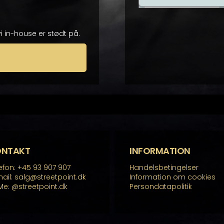
i in-house er stødt på.
ONTAKT
INFORMATION
efon: +45 93 907 907
Handelsbetingelser
ail: salg@streetpoint.dk
Information om cookies
Me:
@streetpoint.dk
Persondatapolitik