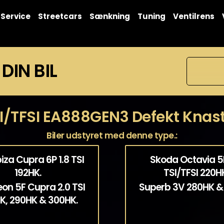
Service
Streetcars
Sænkning
Tuning
Ventilrens
 DIN BIL
SI/TFSI EA888GEN3 Defekt Knast
Biler udstyret med denne type.:
biza Cupra 6P 1.8 TSI
Skoda Octavia 5E
192HK.
TSI/TFSI 220H
eon 5F Cupra 2.0 TSI
Superb 3V 280HK &
K, 290HK & 300HK.