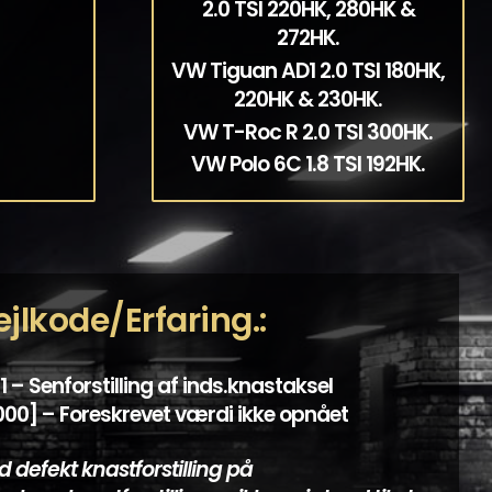
2.0 TSI 220HK, 280HK &
272HK.
VW Tiguan AD1 2.0 TSI 180HK,
220HK & 230HK.
VW T-Roc R 2.0 TSI 300HK.
VW Polo 6C 1.8 TSI 192HK.
ejlkode/Erfaring.:
 – Senforstilling af inds.knastaksel
000] – Foreskrevet værdi ikke opnået
 defekt knastforstilling på