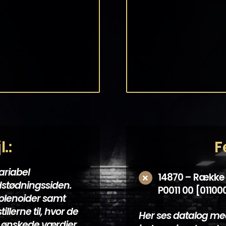
.:
F
ariabel
14870 – Række 1
dstødningssiden.
P0011 00 [01100
solenoider samt
illerne til, hvor de
Her ses datalog med
 ønskede værdier.