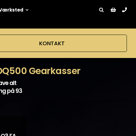
Værksted
KONTAKT
 DQ500 Gearkasser
ave alt
ing på 93