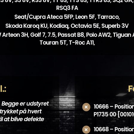
3 8V, S3 8V, RS3 8V, TT 8S, TTS 8S, TTRS 8S, SQ2 GA,
RSQ3 FA
Seat/Cupra Ateca 5FP, Leon 5F, Tarraco,
Skoda Karoq KU, Kodiaq, Octavia 5E, Superb 3V
Arteon 3H, Golf 7, 7.5, Passat B8, Polo AW2, Tiguan 
Touran 5T, T-Roc A11,
.:
F
. Begge er udstyret
10666 – Position
trykket på hvert
P1735 00 [001010
l at blive defekte
10668 – Position