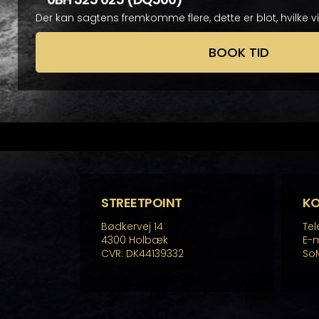
Der kan sagtens fremkomme flere, dette er blot, hvilke v
BOOK TID
STREETPOINT
K
Bødkervej 14
Tel
4300 Holbæk
E-m
CVR: DK44139332
So