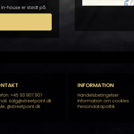
i in-house er stødt på.
ONTAKT
INFORMATION
efon: +45 93 907 907
Handelsbetingelser
ail: salg@streetpoint.dk
Information om cookies
Me:
@streetpoint.dk
Persondatapolitik