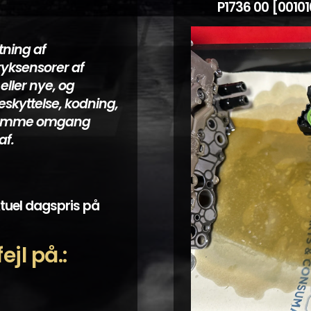
P1736 00 [001010
tning af
ryksensorer af
 eller nye, og
skyttelse, kodning,
 i samme omgang
af.
ktuel dagspris på
jl på.: