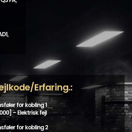
 Q3 FA,
AD1,
ejlkode/Erfaring.:
sføler for kobling 1
00] – Elektrisk fejl
sføler for kobling 2