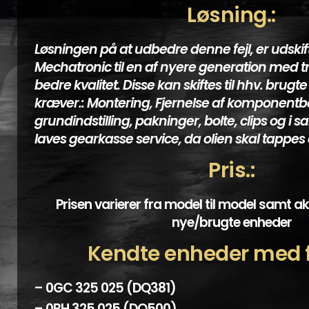
Løsning.:
Løsningen på at udbedre denne fejl, er udskif
Mechatronic til en af nyere generation med t
bedre kvalitet. Disse kan skiftes til hhv. brugte
kræver.: Montering, Fjernelse af komponentbe
grundindstilling, pakninger, bolte, clips og
laves gearkasse service, da olien skal tappes 
Pris.:
Prisen varierer fra model til model samt a
nye/brugte enheder
Kendte enheder med fe
– 0GC 325 025 (DQ381)
– 0BH 325 025 (DQ500)