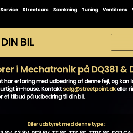
Service
Streetcars
Sænkning
Tuning
Ventilrens
 DIN BIL
orer i Mechatronik på DQ381 &
t har erfaring med udbedring af denne fejl, og kan l
urtigt in-house. Kontakt
salg@streetpoint.dk
eller r
r et tilbud på udbedring til din bil.
Biler udstyret med denne type.: