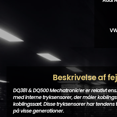
Audi A
VW 
Beskrivelse af fejl
DQ381 & DQ500 Mechatronic’er er relativt ens
med interne tryksensorer, der måler koblings
koblingssæt. Disse tryksensorer har tendens ti
på visse generationer.