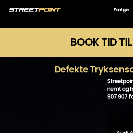
Skip
to
Fælge
content
BOOK TID TIL
Defekte Tryksens
Streetpoin
nemt og h
907 907 fo