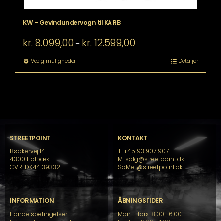
KW – Gevindundervogn til KA RB
Prisinterval:
kr.
8.099,00
kr.
12.599,00
–
kr. 8.099,00
til
Dette
Vælg muligheder
Detaljer
kr. 12.599,00
vare
har
flere
varianter.
Mulighederne
kan
vælges
på
STREETPOINT
KONTAKT
varesiden
Bødkervej 14
T: +45 93 907 907
4300 Holbæk
M: salg@streetpoint.dk
CVR: DK44139332
SoMe:
@streetpoint.dk
INFORMATION
ÅBNINGSTIDER
Handelsbetingelser
Man – tors: 8.00-16.00