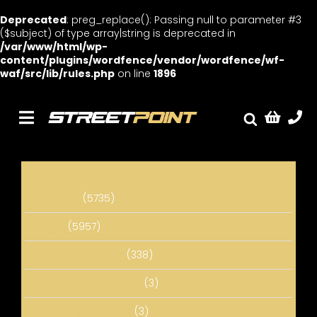
Deprecated
: preg_replace(): Passing null to parameter #3
($subject) of type array|string is deprecated in
/var/www/html/wp-
content/plugins/wordfence/vendor/wordfence/wf-
waf/src/lib/rules.php
on line
1896
Skip
to
content
Toggle
Fælge
Navigation
Service
Varekategorier
Streetcars
Alle Varer
(5735)
Sænkning
Fælge
(5957)
Tuning
Performance dele
(338)
Ventilrens
Performance Katalog
(3)
Værksted
Sænknings Katalog
(3)