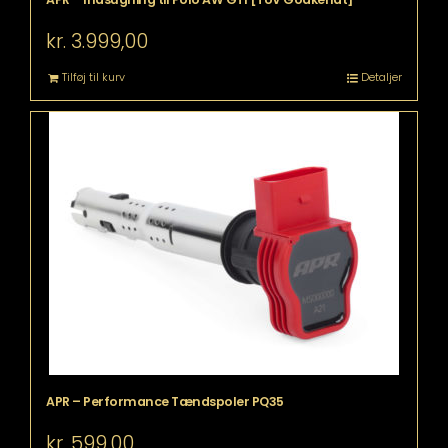
kr.
3.999,00
Tilføj til kurv
Detaljer
APR – Performance Tændspoler PQ35
kr.
599,00