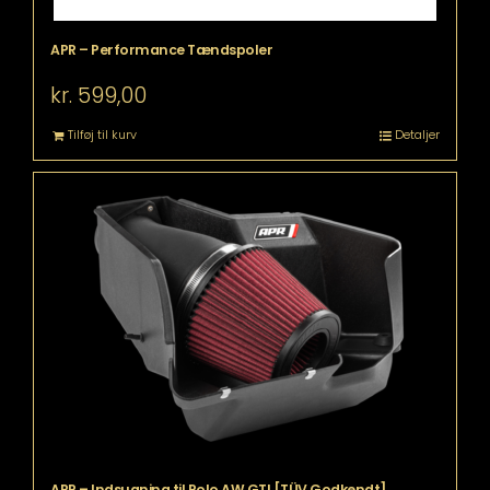
APR – Performance Tændspoler
kr.
599,00
Tilføj til kurv
Detaljer
APR – Indsugning til Polo AW GTI [TÜV Godkendt]