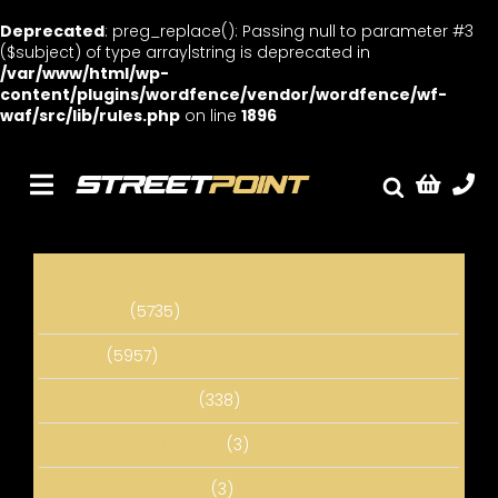
Deprecated
: preg_replace(): Passing null to parameter #3
($subject) of type array|string is deprecated in
/var/www/html/wp-
content/plugins/wordfence/vendor/wordfence/wf-
waf/src/lib/rules.php
on line
1896
Skip
to
content
Toggle
Fælge
Navigation
Service
Varekategorier
Streetcars
Alle Varer
(5735)
Sænkning
Fælge
(5957)
Tuning
Performance dele
(338)
Ventilrens
Performance Katalog
(3)
Værksted
Sænknings Katalog
(3)