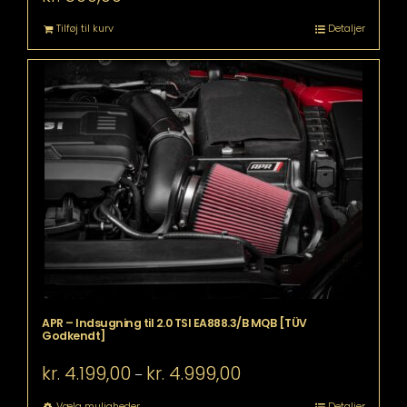
Tilføj til kurv
Detaljer
APR – Indsugning til 2.0 TSI EA888.3/B MQB [TÜV
Godkendt]
Prisinterval:
kr.
4.199,00
kr.
4.999,00
–
kr. 4.199,00
til
Dette
Vælg muligheder
Detaljer