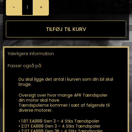
APR
-
Performance
Tændspoler
TILFØJ TIL KURV
antal
Yderligere information
Passer også på
Du skal ligge det antal i kurven som din bil skal
bruge.
Oversigt over hvor mange APR Tændspoler
din motor skal have.
Tændspolerne kommer i sæt af følgende til
diverse motorer.
• 1.8T EA888 Gen 3 – 4 Stks Tændspoler
• 2.0T EA888 Gen 3 – 4 Stks Tændspoler
• 2.0T EA888 Gen 3B – 4 Stks Tændspoler