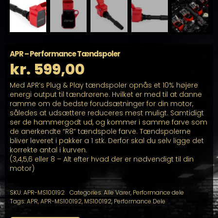
APR – Performance Tændspoler
kr.
599,00
Med APR’s Plug & Play tændspoler opnås et 10% højere
energi output til tændrørene. Hvilket er med til at danne
ramme om de bedste forudsætninger for din motor,
således at udsættere reduceres mest muligt. Samtidigt
ser de hammergodt ud, og kommer i samme farve som
de anerkendte “R8” tændspole farve. Tændspolerne
bliver leveret i pakker a 1 stk. Derfor skal du selv ligge det
korrekte antal i kurven.
(3,4,5,6 eller 8 – Alt efter hvad der er nødvendigt til din
motor)
SKU:
APR-MS100192
Categories:
Alle Varer
,
Performance dele
Tags:
APR
,
APR-MS100192
,
MS100192
,
Performance Dele