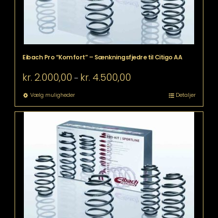
Eibach Pro “Komfort” – Sænkningsfjedre til Citigo AA
Prisinterval:
kr.
2.000,00
kr.
4.500,00
–
kr. 2.000,00
til
Dette
Vælg muligheder
Detaljer
kr. 4.500,00
vare
har
flere
varianter.
Mulighederne
kan
vælges
på
varesiden