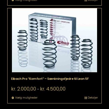
kr. 4.500,00
vare
har
flere
varianter.
Mulighederne
kan
vælges
på
varesiden
Eibach Pro “Komfort” – Sænkningsfjedre til Leon 5F
Prisinterval:
kr.
2.000,00
kr.
4.500,00
–
kr. 2.000,00
til
Dette
Vælg muligheder
Detaljer
kr. 4.500,00
vare
har