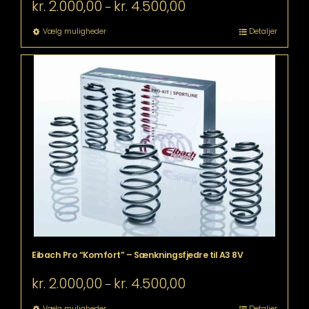
Prisinterval:
kr.
2.000,00
kr.
4.500,00
–
kr. 2.000,00
til
Dette
Vælg muligheder
Detaljer
kr. 4.500,00
vare
har
flere
varianter.
Mulighederne
kan
vælges
på
varesiden
Eibach Pro “Komfort” – Sænkningsfjedre til A3 8V
Prisinterval:
kr.
2.000,00
kr.
4.500,00
–
kr. 2.000,00
til
Dette
Vælg muligheder
Detaljer