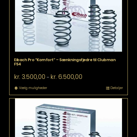
vælges
på
varesiden
Eibach Pro “Komfort” – Sænkningsfjedre til Clubman
F54
Prisinterval:
kr.
3.500,00
kr.
6.500,00
–
kr. 3.500,00
til
Dette
Vælg muligheder
Detaljer
kr. 6.500,00
vare
har
flere
varianter.
Mulighederne
kan
vælges
på