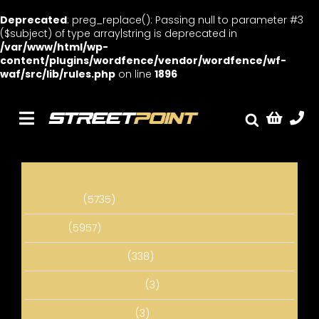
Deprecated
: preg_replace(): Passing null to parameter #3
($subject) of type array|string is deprecated in
/var/www/html/wp-
content/plugins/wordfence/vendor/wordfence/wf-
waf/src/lib/rules.php
on line
1896
Skip
to
content
Toggle
Fælge
Navigation
Service
Varekategorier
Streetcars
Alle Varer
(5735)
Sænkning
Fælge
(5957)
Tuning
Performance dele
(338)
Ventilrens
Performance Katalog
(3)
Værksted
Sænknings Katalog
(3)