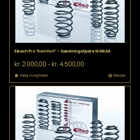
varesiden
Eibach Pro “Komfort” – Sænkningsfjedre til Mii AA
Prisinterval:
kr.
2.000,00
kr.
4.500,00
–
kr. 2.000,00
til
Dette
Vælg muligheder
Detaljer
kr. 4.500,00
vare
har
flere
varianter.
Mulighederne
kan
vælges
på
varesiden