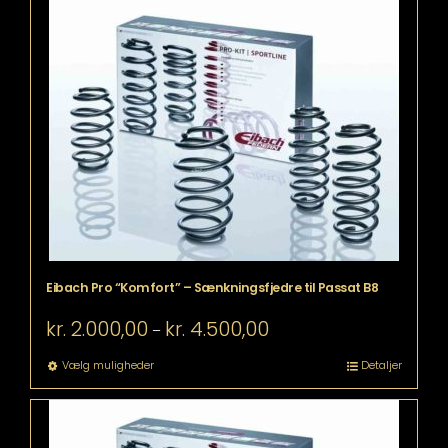
har
flere
varianter.
Mulighederne
kan
vælges
på
varesiden
Eibach Pro “Komfort” – Sænkningsfjedre til Passat B8
Prisinterval:
kr.
2.000,00
kr.
4.500,00
–
kr. 2.000,00
til
Dette
Vælg muligheder
Detaljer
kr. 4.500,00
vare
har
flere
varianter.