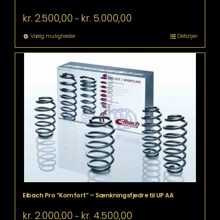
Prisinterval:
kr.
2.500,00
kr.
5.000,00
–
kr. 2.500,00
til
Dette
Vælg muligheder
Detaljer
kr. 5.000,00
vare
har
flere
varianter.
Mulighederne
kan
vælges
på
varesiden
Eibach Pro “Komfort” – Sænkningsfjedre til UP AA
Prisinterval:
kr.
2.000,00
kr.
4.500,00
–