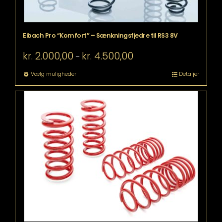
Eibach Pro “Komfort” – Sænkningsfjedre til RS3 8V
Prisinterval:
kr.
2.000,00
kr.
4.500,00
–
kr. 2.000,00
til
Dette
Vælg muligheder
Detaljer
kr. 4.500,00
vare
har
flere
varianter.
Mulighederne
kan
vælges
på
varesiden