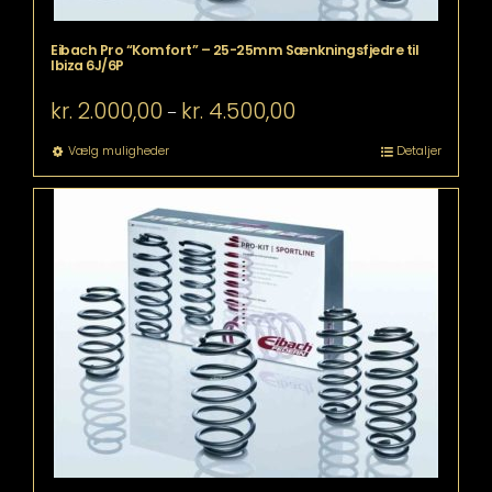
Eibach Pro “Komfort” – 25-25mm Sænkningsfjedre til
Ibiza 6J/6P
Prisinterval:
kr.
2.000,00
kr.
4.500,00
–
kr. 2.000,00
til
Dette
Vælg muligheder
Detaljer
kr. 4.500,00
vare
har
flere
varianter.
Mulighederne
kan
vælges
på
varesiden