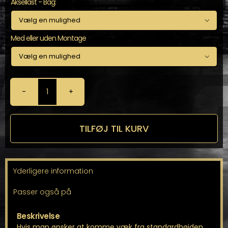
Aksellast - Bag:

Med eller uden Montage

Eibach
Pro
"Komfort"
-
TILFØJ TIL KURV
Sænkningsfjedre
til
UP
AA
Yderligere information
antal
Passer også på
Beskrivelse
Hvis man ønsker at komme væk fra standardhøjden,