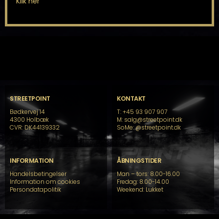
Klik her
STREETPOINT
KONTAKT
Bødkervej 14
T: +45 93 907 907
4300 Holbæk
M: salg@streetpoint.dk
CVR: DK44139332
SoMe:
@streetpoint.dk
INFORMATION
ÅBNINGSTIDER
Handelsbetingelser
Man – tors: 8.00-16.00
Information om cookies
Fredag: 8.00-14.00
Persondatapolitik
Weekend: Lukket