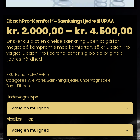
Eibach Pro “Komfort” – Sænkningsfjedre til UP AA
P
kr.
2.000,00
–
kr.
4.500,00
Ønsker du blot en anelse sænkning uden at gå for
k
meget på kompromis med komforten, så er Eibach Pro
valget. Eibach Pro fjedrene læner sig op ad originale
ti
fjedres hårdhed.
k
SKU:
Eibach-UP-AA-Pro
Categories:
Alle Varer
,
Sænkningsfjedre
,
Undervognsdele
Tags:
Eibach
Undervognstype

Aksellast - For:
