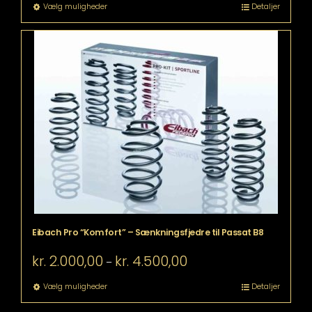
til
Dette
Vælg muligheder
Detaljer
kr. 4.500,00
vare
har
flere
varianter.
Mulighederne
kan
vælges
på
varesiden
Eibach Pro “Komfort” – Sænkningsfjedre til Passat B8
Prisinterval:
kr.
2.000,00
kr.
4.500,00
–
kr. 2.000,00
til
Dette
Vælg muligheder
Detaljer
kr. 4.500,00
vare