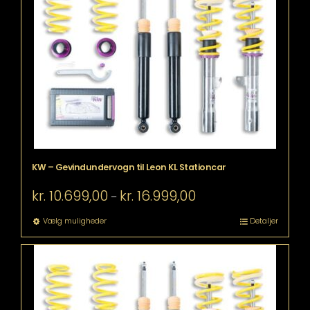
Mulighederne
kan
vælges
på
varesiden
KW – Gevindundervogn til Leon KL Stationcar
Prisinterval:
kr.
10.699,00
kr.
16.999,00
–
kr. 10.699,00
til
Dette
Vælg muligheder
Detaljer
kr. 16.999,00
vare
har
flere
varianter.
Mulighederne
kan