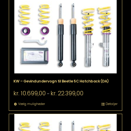
flere
varianter.
Mulighederne
kan
vælges
på
varesiden
KW – Gevindundervogn til Beetle 5C Hatchback (DA)
Prisinterval:
kr.
10.699,00
kr.
22.399,00
–
kr. 10.699,00
til
Dette
Vælg muligheder
Detaljer
kr. 22.399,00
vare
har
flere
varianter.