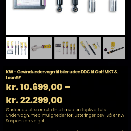
KW – Gevindundervogn til biler uden DDC til Golf MK7 &
Leon 5F
kr.
10.699,00
–
Prisinterval:
kr.
22.299,00
Ønsker du at sænket din bil med en topkvalitets
kr. 10.699,00
undervogn, med muligheder for justeringer osv. Så er KW
Suspension valget.
til