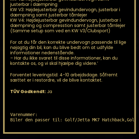
justerbar i dæmpning
KW V3: Højdejusterbar gevindundervogn, justerbar i
dæmpning samt justerbar tårnlejer
KW V4: Højdejusterbar gevindundervogn, justerbar i
dæmpning og compresstion samt justerbar tårnlejer
(Samme setup som ved en KW V3/Clubsport)
For at du får den korrekte undervogn passende til lige
nøjagtig din bil, kan du blive bedt om at udfylde
informationer nedenstående.
– Har du ikke svaret til disse informationer, kan du
kontakte os, og vi skal hjælpe dig videre.’
Forventet leveringstid: 4-10 arbejdsdage. Såfremt
sættet er i restordre, vil de blive kontaktet.
TÜV Godkendt:
Ja
Varenummer: 

Biler den passer til: Golf/Jetta MK7 Hatchback,Golf