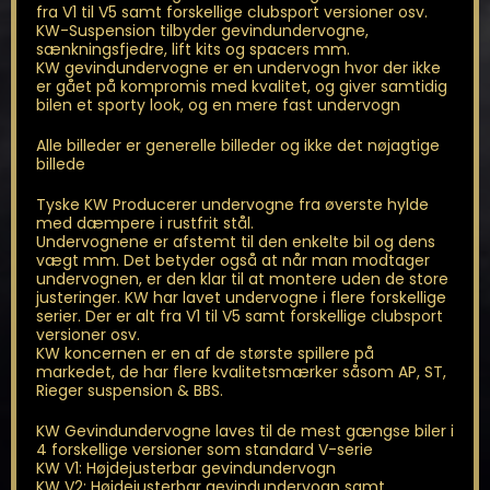
fra V1 til V5 samt forskellige clubsport versioner osv.
KW-Suspension tilbyder gevindundervogne,
sænkningsfjedre, lift kits og spacers mm.
KW gevindundervogne er en undervogn hvor der ikke
er gået på kompromis med kvalitet, og giver samtidig
bilen et sporty look, og en mere fast undervogn
Alle billeder er generelle billeder og ikke det nøjagtige
billede
Tyske KW Producerer undervogne fra øverste hylde
med dæmpere i rustfrit stål.
Undervognene er afstemt til den enkelte bil og dens
vægt mm. Det betyder også at når man modtager
undervognen, er den klar til at montere uden de store
justeringer. KW har lavet undervogne i flere forskellige
serier. Der er alt fra V1 til V5 samt forskellige clubsport
versioner osv.
KW koncernen er en af de største spillere på
markedet, de har flere kvalitetsmærker såsom AP, ST,
Rieger suspension & BBS.
KW Gevindundervogne laves til de mest gængse biler i
4 forskellige versioner som standard V-serie
KW V1: Højdejusterbar gevindundervogn
KW V2: Højdejusterbar gevindundervogn samt