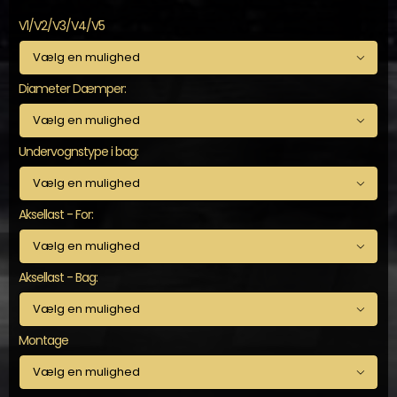
V1/V2/V3/V4/V5

Diameter Dæmper:

Undervognstype i bag:

Aksellast - For:

Aksellast - Bag:

Montage
