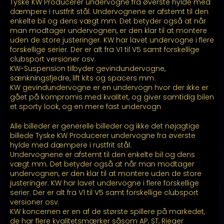
Tyske KW Producerer undervogne fra øverste hylde med
kr. 22.299,00
dæmpere i rustfrit stål. Undervognene er afstemt til den
enkelte bil og dens vægt mm. Det betyder også at når
man modtager undervognen, er den klar til at montere
uden de store justeringer. KW har lavet undervogne i flere
forskellige serier. Der er alt fra V1 til V5 samt forskellige
clubsport versioner osv.
KW-Suspension tilbyder gevindundervogne,
sænkningsfjedre, lift kits og spacers mm.
KW gevindundervogne er en undervogn hvor der ikke er
gået på kompromis med kvalitet, og giver samtidig bilen
et sporty look, og en mere fast undervogn
Alle billeder er generelle billeder og ikke det nøjagtige
billede Tyske KW Producerer undervogne fra øverste
hylde med dæmpere i rustfrit stål.
Undervognene er afstemt til den enkelte bil og dens
vægt mm. Det betyder også at når man modtager
undervognen, er den klar til at montere uden de store
justeringer. KW har lavet undervogne i flere forskellige
serier. Der er alt fra V1 til V5 samt forskellige clubsport
versioner osv.
KW koncernen er en af de største spillere på markedet,
de har flere kvalitetsmærker såsom AP, ST, Rieger