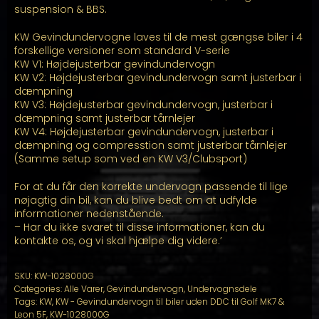
suspension & BBS.
KW Gevindundervogne laves til de mest gængse biler i 4
forskellige versioner som standard V-serie
KW V1: Højdejusterbar gevindundervogn
KW V2: Højdejusterbar gevindundervogn samt justerbar i
dæmpning
KW V3: Højdejusterbar gevindundervogn, justerbar i
dæmpning samt justerbar tårnlejer
KW V4: Højdejusterbar gevindundervogn, justerbar i
dæmpning og compresstion samt justerbar tårnlejer
(Samme setup som ved en KW V3/Clubsport)
For at du får den korrekte undervogn passende til lige
nøjagtig din bil, kan du blive bedt om at udfylde
informationer nedenstående.
– Har du ikke svaret til disse informationer, kan du
kontakte os, og vi skal hjælpe dig videre.’
SKU:
KW-1028000G
Categories:
Alle Varer
,
Gevindundervogn
,
Undervognsdele
Tags:
KW
,
KW - Gevindundervogn til biler uden DDC til Golf MK7 &
Leon 5F
,
KW-1028000G