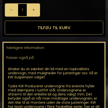
KW
-
Gevindundervogn
til
TILFØJ TIL KURV
biler
uden
DDC
til
Yderligere information
Golf
MK7
Passer også på
&
Leon
5F
Ønsker du at sænket din bil med en topkvalitets
antal
undervogn, med muligheder for justeringer osv. Så er
KW Suspension valget.
Tyske KW Producerer undervogne fra øverste hylde
med dæmpere i rustfrit stål. Undervognene er
afstemt til den enkelte bil og dens vægt mm. Det
betyder også at når man modtager undervognen, er
den klar til at montere uden de store justeringer. KW
har lavet undervogne i flere forskellige serier. Der er alt