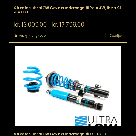
Streetec ultraLOW Gevindundervogn til Polo AW, Ibiza KJ
& A1 GB
Prisinterval:
kr.
13.099,00
kr.
17.799,00
–
kr. 13.099,00
til
Dette
Vælg muligheder
Detaljer
kr. 17.799,00
vare
har
flere
varianter.
Mulighederne
kan
vælges
på
varesiden
Streetec ultraLOW Gevindundervogn til T5-T6-T6.1