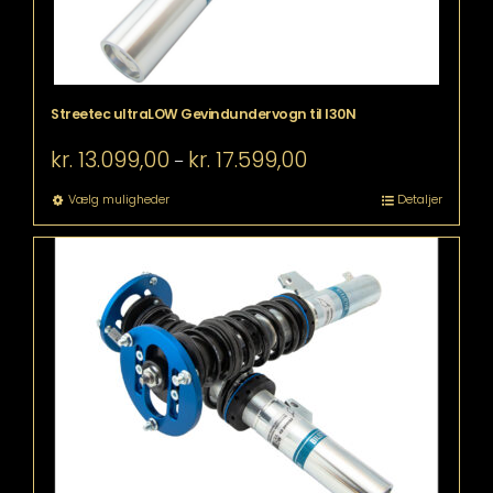
Streetec ultraLOW Gevindundervogn til I30N
Prisinterval:
kr.
13.099,00
kr.
17.599,00
–
kr. 13.099,00
til
Dette
Vælg muligheder
Detaljer
kr. 17.599,00
vare
har
flere
varianter.
Mulighederne
kan
vælges
på
varesiden