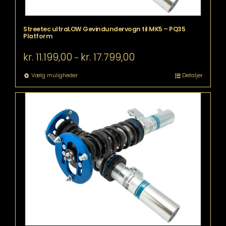
Streetec ultraLOW Gevindundervogn til MK5 – PQ35
Platform
Prisinterval:
kr.
11.199,00
kr.
17.799,00
–
kr. 11.199,00
til
Dette
Vælg muligheder
Detaljer
kr. 17.799,00
vare
har
flere
varianter.
Mulighederne
kan
vælges
på
varesiden