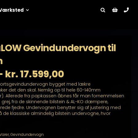
Værksted
raLOW Gevindundervogn til
m
Prisinterval:
–
kr.
17.599,00
 sportsgevindundervogn bygget med lækre
kr. 11.199,00
nker det den skal. Nemlig op til hele 60-140mm
r). Allerede fra papkassen åbnes får man fornemmelsen
til
t grej, fra de skinnende bilstein & AL-KO dæmpere,
ede fjedre. Undervognen benytter sig af justering med
kr. 17.599,00
 de klassiske almindelig bilstein undervogne, hvor
 Varer
,
Gevindundervogn