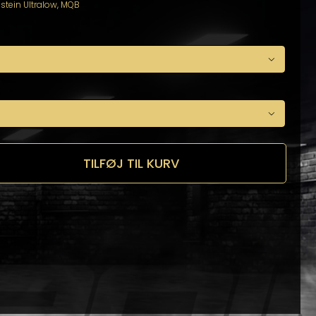
lstein Ultralow
,
MQB


TILFØJ TIL KURV
n