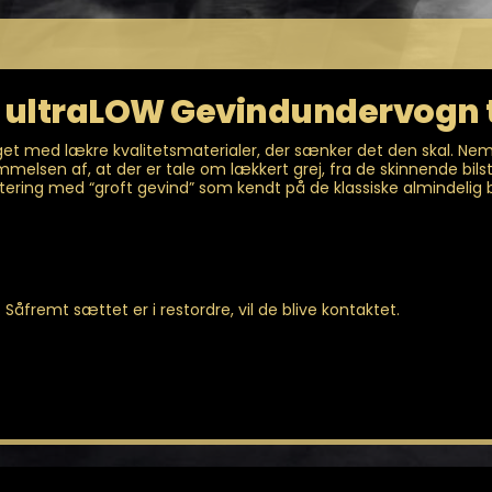
c ultraLOW Gevindundervogn 
get med lækre kvalitetsmaterialer, der sænker det den skal. N
mmelsen af, at der er tale om lækkert grej, fra de skinnende 
tering med “groft gevind” som kendt på de klassiske almindelig b
 Såfremt sættet er i restordre, vil de blive kontaktet.