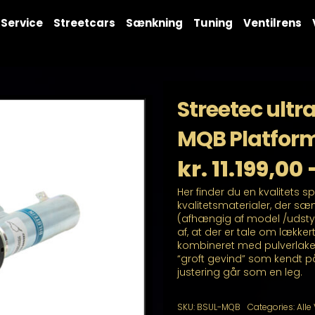
Service
Streetcars
Sænkning
Tuning
Ventilrens
Streetec ult
MQB Platfor
kr.
11.199,00
Her finder du en kvalitets
kvalitetsmaterialer, der sæ
(afhængig af model /udsty
af, at der er tale om lækker
kombineret med pulverlaker
“groft gevind” som kendt på
justering går som en leg.
SKU:
BSUL-MQB
Categories:
Alle