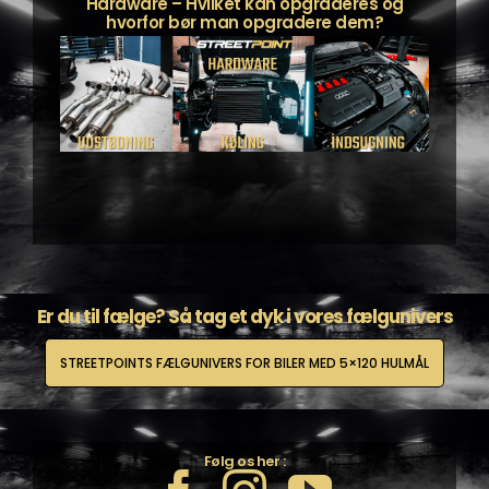
Hardware – Hvilket kan opgraderes og
hvorfor bør man opgradere dem?
Er du til fælge? Så tag et dyk i vores fælgunivers
STREETPOINTS FÆLGUNIVERS FOR BILER MED 5×120 HULMÅL
Følg os her :