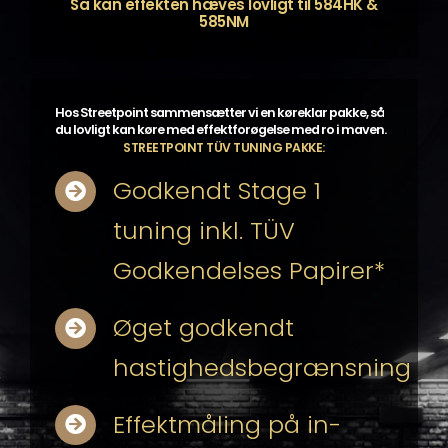
Så kan effekten hæves lovligt til 584HK &
585NM
Hos Streetpoint sammensætter vi en køreklar pakke, så
du lovligt kan køre med effektforøgelse med ro i maven.
STREETPOINT TÜV TUNING PAKKE:
Godkendt Stage 1
tuning inkl. TÜV
Godkendelses Papirer*
Øget godkendt
hastighedsbegrænsning
Effektmåling på in-