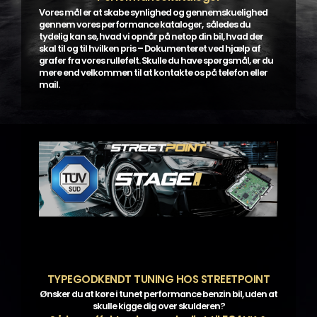
Vores mål er at skabe synlighed og gennemskuelighed
gennem vores performance kataloger, således du
tydelig kan se, hvad vi opnår på netop din bil, hvad der
skal til og til hvilken pris – Dokumenteret ved hjælp af
grafer fra vores rullefelt. Skulle du have spørgsmål, er du
mere end velkommen til at kontakte os på telefon eller
mail.
TYPEGODKENDT TUNING HOS STREETPOINT
Ønsker du at køre i tunet performance benzin bil, uden at
skulle kigge dig over skulderen?