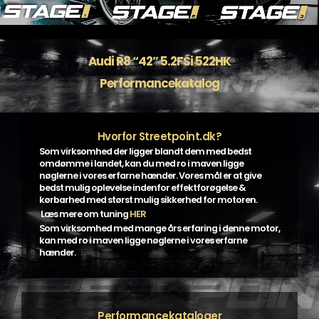
Audi R8 “42” 5.2FSi 522HK
Performancekatalog
Hvorfor Streetpoint.dk?
Som virksomhed der ligger blandt dem med bedst
omdømme i landet, kan du med ro i maven ligge
nøglerne i vores erfarne hænder. Vores mål er at give
bedst mulig oplevelse indenfor effektforøgelse &
kørbarhed med størst mulig sikkerhed for motoren.
Læs mere om tuning
HER
Som virksomhed med mange års erfaring i denne motor,
kan med ro i maven ligge nøglerne i vores erfarne
hænder.
Performancekataloger