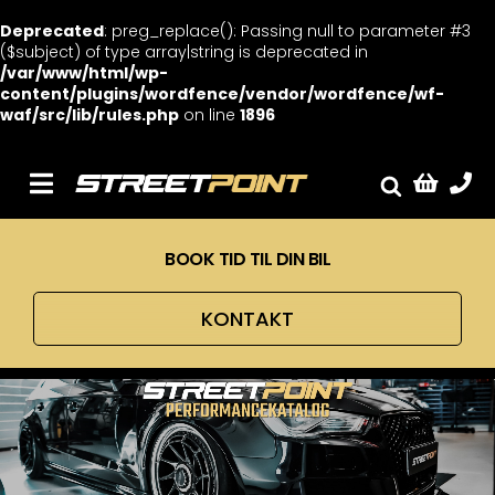
Deprecated
: preg_replace(): Passing null to parameter #3
($subject) of type array|string is deprecated in
/var/www/html/wp-
content/plugins/wordfence/vendor/wordfence/wf-
waf/src/lib/rules.php
on line
1896
Skip
to
content
Toggle
Fælge
Navigation
BOOK TID TIL DIN BIL
Service
Streetcars
KONTAKT
Sænkning
Tuning
Ventilrens
Værksted