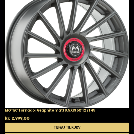
MOTEC Tornado i Graphite matt 8.5X19 5X112 ET45
kr.
2.999,00
TILFØJ TIL KURV