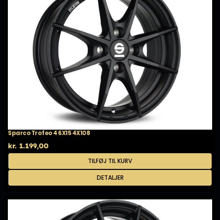
Sparco Trofeo 4 6X15 4X108
kr.
1.199,00
TILFØJ TIL KURV
DETALJER