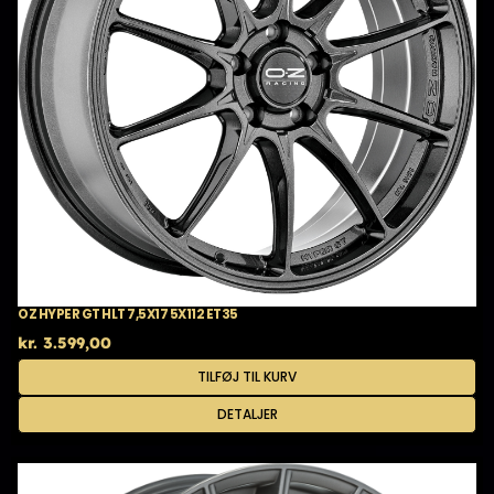
OZ HYPER GT HLT 7,5X17 5X112 ET35
kr.
3.599,00
TILFØJ TIL KURV
DETALJER