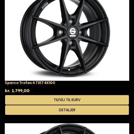
Sparco Trofeo 4 7X17 4X100
kr.
1.799,00
TILFØJ TIL KURV
DETALJER