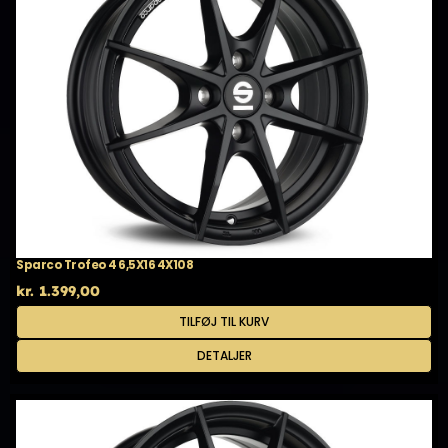
Sparco Trofeo 4 6,5X16 4X108
kr.
1.399,00
TILFØJ TIL KURV
DETALJER