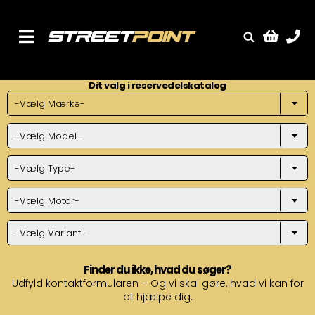
Skip
to
content
Toggle
Fælge
Navigation
Dit valg i reservedelskatalog
Service
-Vælg Mærke-
Streetcars
-Vælg Model-
Sænkning
Tuning
-Vælg Type-
Ventilrens
-Vælg Motor-
Værksted
-Vælg Variant-
Finder du ikke, hvad du søger?
Udfyld kontaktformularen – Og vi skal gøre, hvad vi kan for
at hjælpe dig.