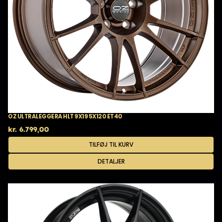
OZ ULTRALEGGERA HLT 9X19 5X120 ET40
kr.
6.799,00
TILFØJ TIL KURV
DETALJER