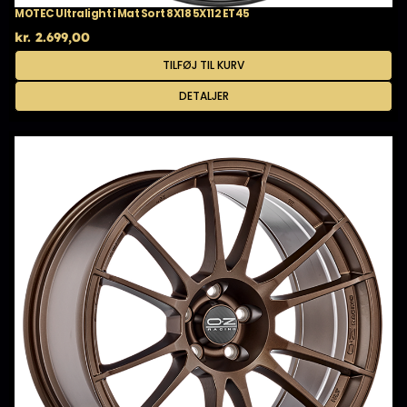
MOTEC Ultralight i Mat Sort 8X18 5X112 ET45
kr.
2.699,00
TILFØJ TIL KURV
DETALJER