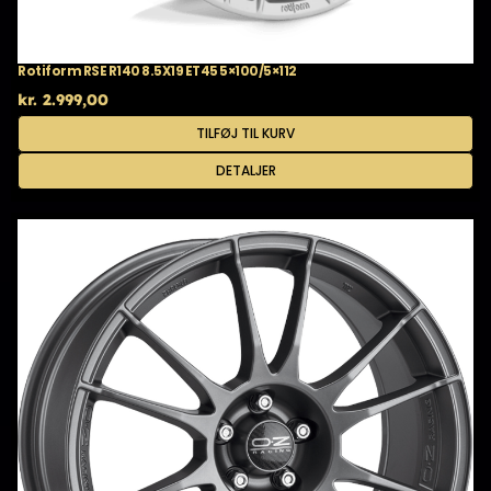
Rotiform RSE R140 8.5X19 ET45 5×100/5×112
kr.
2.999,00
TILFØJ TIL KURV
DETALJER