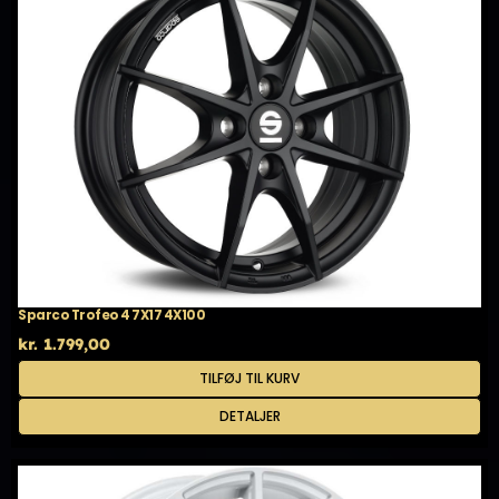
Sparco Trofeo 4 7X17 4X100
kr.
1.799,00
TILFØJ TIL KURV
DETALJER