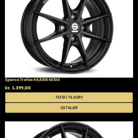
Sparco Trofeo 4 6,5X16 4X100
kr.
1.399,00
TILFØJ TIL KURV
DETALJER