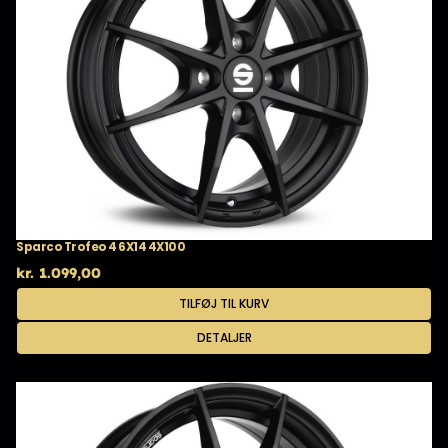
Sparco Trofeo 4 6X14 4X100
kr.
1.099,00
TILFØJ TIL KURV
DETALJER