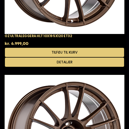
OZ ULTRALEGGERA HLT 10X19 5X120 ET32
kr.
6.999,00
TILFØJ TIL KURV
DETALJER