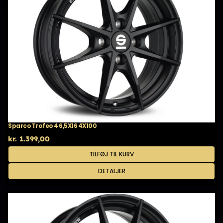
Sparco Trofeo 4 6,5X16 4X100
kr.
1.399,00
TILFØJ TIL KURV
DETALJER