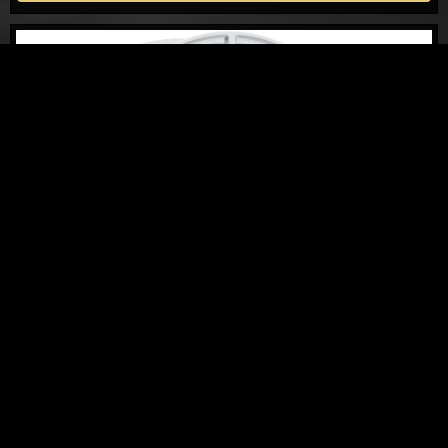
Sparco Terra 7X16 4X108
kr.
1.499,00
TILFØJ TIL KURV
DETALJER