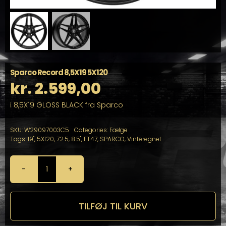
Sparco Record 8,5X19 5X120
kr.
2.599,00
i 8,5X19 GLOSS BLACK fra Sparco
SKU:
W29097003C5
Categories:
Fælge
Tags:
19"
,
5X120
,
72.5
,
8.5"
,
ET47
,
SPARCO
,
Vinteregnet
Sparco
Record
8,5X19
5X120
TILFØJ TIL KURV
antal