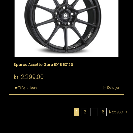
Sparco Assetto Gara 8X18 5X120
kr.
2.299,00
Tilføj til kurv
Detaljer
1
2
…
6
Næste