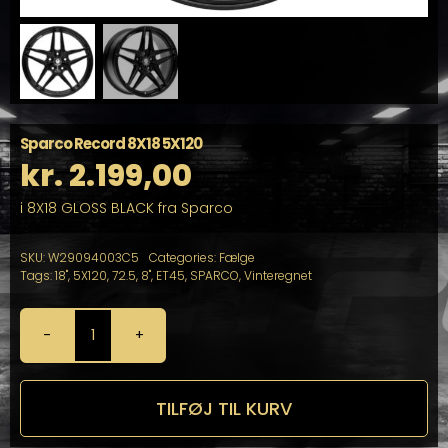
Sparco Record 8X18 5X120
kr.
2.199,00
i 8X18 GLOSS BLACK fra Sparco
SKU:
W29094003C5
Categories:
Fælge
Tags:
18"
,
5X120
,
72.5
,
8"
,
ET45
,
SPARCO
,
Vinteregnet
Sparco
Record
8X18
5X120
TILFØJ TIL KURV
antal