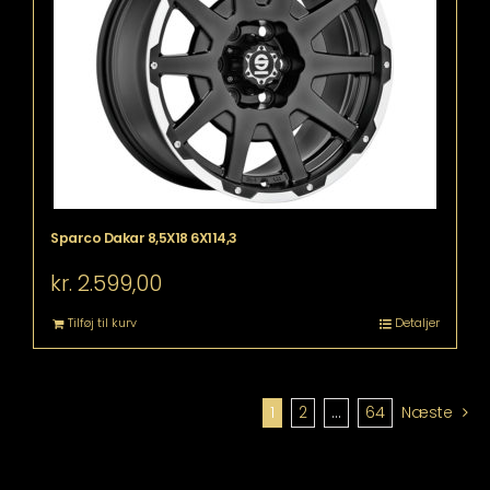
Sparco Dakar 8,5X18 6X114,3
kr.
2.599,00
Tilføj til kurv
Detaljer
1
2
…
64
Næste