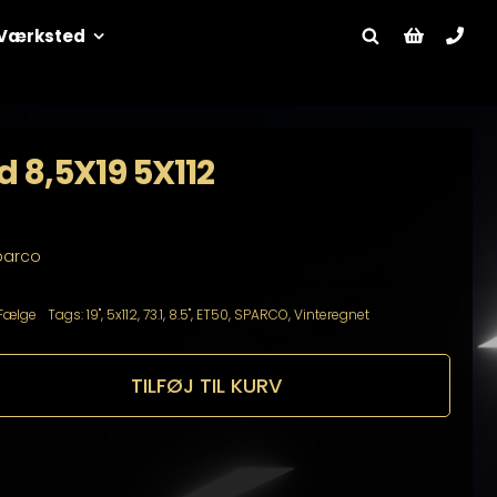
Værksted
 8,5X19 5X112
Sparco
Fælge
Tags:
19"
,
5x112
,
73.1
,
8.5"
,
ET50
,
SPARCO
,
Vinteregnet
TILFØJ TIL KURV