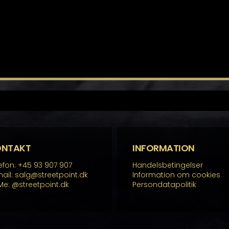
ONTAKT
INFORMATION
efon: +45 93 907 907
Handelsbetingelser
ail: salg@streetpoint.dk
Information om cookies
Me:
@streetpoint.dk
Persondatapolitik