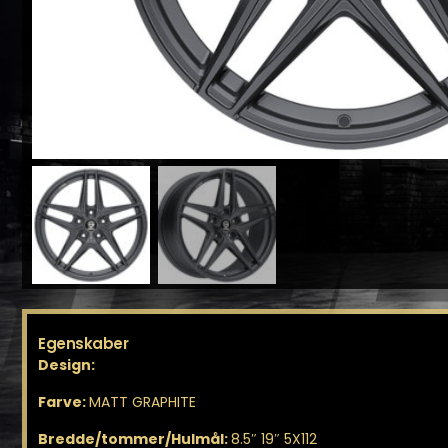
Egenskaber
Design:
Farve:
MATT GRAPHITE
Bredde/tommer/Hulmål:
8.5″ 19″ 5X112