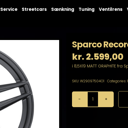
Service
Streetcars
Sænkning
Tuning
Ventilrens
Sparco Record
kr.
2.599,00
i 8,5X19 MATT GRAPHITE fra 
SKU:
W29097504O1
Categories:
Sparco
Record
8,5X19
5X112
antal