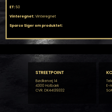
ET:
50
Vinteregnet:
Vinteregnet
Sparco Siger om produktet:
STREETPOINT
K
Bødkervej 14
Tel
4300 Holbæk
E-m
CVR: DK44139332
So