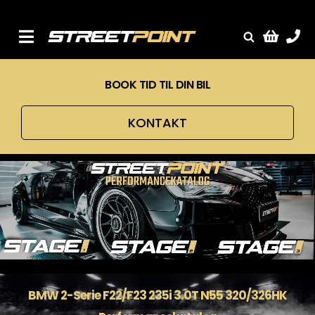
Skip
to
content
Toggle
Fælge
Navigation
BOOK TID TIL DIN BIL
Service
Streetcars
KONTAKT
Sænkning
Tuning
Ventilrens
Værksted
BMW 2-Serie F22/F23 235i 3.0T N55 320/326HK