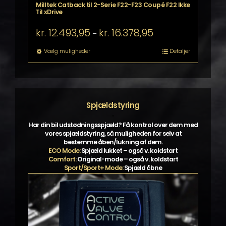
Milltek Catback til 2-Serie F22-F23 Coupé F22 Ikke
Til xDrive
Prisinterval:
kr.
12.493,95
kr.
16.378,95
–
kr. 12.493,95
til
Dette
Vælg muligheder
Detaljer
kr. 16.378,95
vare
har
flere
varianter.
Mulighederne
Spjældstyring
kan
.
vælges
Har din bil udstødningsspjæld? Få kontrol over dem med
på
vores spjældstyring, så muligheden for selv at
varesiden
bestemme åben/lukning af dem.
ECO Mode:
Spjæld lukket – også v. koldstart
Comfort:
Original-mode – også v. koldstart
Sport/Sport+ Mode:
Spjæld åbne