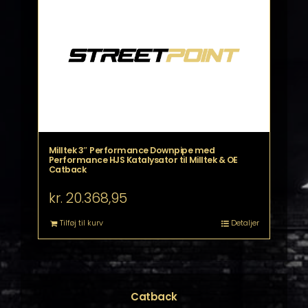
Milltek 3″ Performance Downpipe med
Performance HJS Katalysator til Milltek & OE
Catback
kr.
20.368,95
Tilføj til kurv
Detaljer
Catback