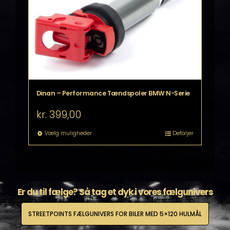
Dinan – Performance Tændspoler BMW N-Serie
kr.
399,00
Dette
Vælg muligheder
Detaljer
vare
har
flere
varianter.
Mulighederne
Er du til fælge? Så tag et dyk i vores fælgunivers
kan
vælges
på
STREETPOINTS FÆLGUNIVERS FOR BILER MED 5×120 HULMÅL
varesiden