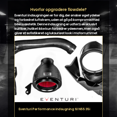
Hvorfor opgradere flowdele?
Eventuri indsugningen er for dig, der ønsker øget ydelse
og forbedret luftstrøm, uden at gå på kompromis med
bilens æstetik. Denne indsugning er udført i eksklusivt
kulfiber, hvilket ikke kun forbedrer ydeevnen, men også
giver et sofistikeret og luksuriøst look i motorrummet
Eventuri Performance indsugning til N55 35i