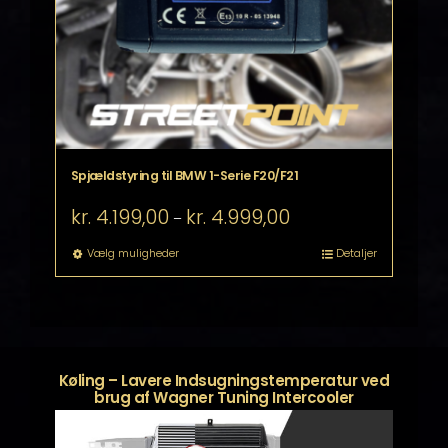
Spjældstyring til BMW 1-Serie F20/F21
Prisinterval:
kr.
4.199,00
kr.
4.999,00
–
kr. 4.199,00
til
Dette
Vælg muligheder
Detaljer
kr. 4.999,00
vare
har
flere
varianter.
Mulighederne
kan
Køling – Lavere Indsugningstemperatur ved
vælges
brug af Wagner Tuning Intercooler
på
varesiden