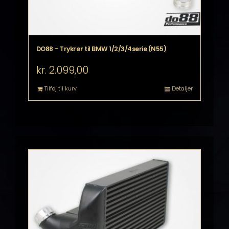
DO88 – Trykrør til BMW 1/2/3/4serie (N55)
kr.
2.099,00
Tilføj til kurv
Detaljer