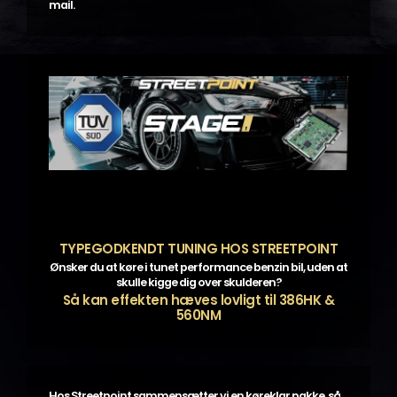
mail.
TYPEGODKENDT TUNING HOS STREETPOINT
Ønsker du at køre i tunet performance benzin bil, uden at
skulle kigge dig over skulderen?
Så kan effekten hæves lovligt til 386HK &
560NM
Hos Streetpoint sammensætter vi en køreklar pakke, så