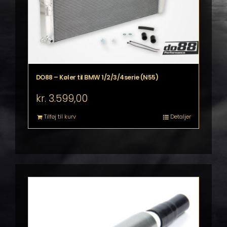
DO88 – Køler til BMW 1/2/3/4serie (N55)
kr.
3.599,00
Tilføj til kurv
Detaljer