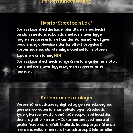
Performancekatalog
Hvorfor Streetpoint.dk?
Som virksomhed der ligger blandt dem med bedst
omdømme i landet, kan du med ro i maven ligge
nøglerne i vores erfarne hænder. Vores mål er at give
bedst mulig oplevelse indenfor effektforøgelse &
kørbarhed med størst mulig sikkerhed for motoren.
Læs mere om tuning
HER
Som virksomhed med mange års erfaring i denne motor,
kan med ro i maven ligge nøglerne i vores erfarne
hænder.
Performancekataloger
Vores mål er at skabe synlighed og gennemskuelighed
gennem vores performance kataloger, således du
tydelig kan se, hvad vi opnår på netop din bil, hvad der
skal til og til hvilken pris – Dokumenteret ved hjælp af
grafer fra vores rullefelt. Skulle du have spørgsmål, er du
mere end velkommen til at kontakte os på telefon eller