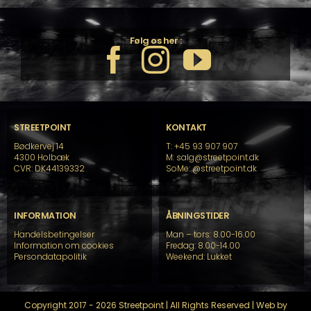
Følg os her :
STREETPOINT
KONTAKT
Bødkervej 14
T: +45 93 907 907
4300 Holbæk
M: salg@streetpoint.dk
CVR: DK44139332
SoMe:
@streetpoint.dk
INFORMATION
ÅBNINGSTIDER
Handelsbetingelser
Man – tors: 8.00-16.00
Information om cookies
Fredag: 8.00-14.00
Persondatapolitik
Weekend: Lukket
Copyright 2017 - 2026 Streetpoint | All Rights Reserved | Web by