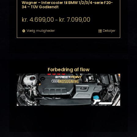
Wagner – Intercooler til BMW 1/2/3/4-serie F20-
34 – TÜV Godkendt
Prisinterval:
kr.
4.699,00
kr.
7.099,00
–
kr. 4.699,00
til
Dette
Vælg muligheder
Detaljer
kr. 7.099,00
vare
har
flere
varianter.
Mulighederne
kan
Forbedring af flow
vælges
på
varesiden