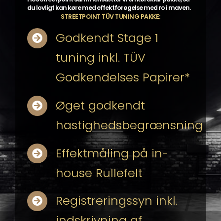
du lovligt kan køre med effektforøgelse med ro i maven.
STREETPOINT TÜV TUNING PAKKE:
Godkendt Stage 1
tuning inkl. TÜV
Godkendelses Papirer*
Øget godkendt
hastighedsbegrænsning
Effektmåling på in-
house Rullefelt
Registreringssyn inkl.
indskrivning af