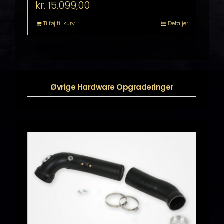
kr.
15.099,00
Tilføj til kurv
Detaljer
Øvrige Hardware Opgraderinger