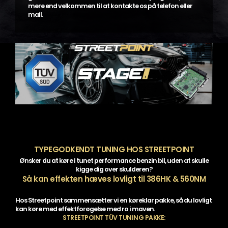
mere end velkommen til at kontakte os på telefon eller
mail.
TYPEGODKENDT TUNING HOS STREETPOINT
Ønsker du at køre i tunet performance benzin bil, uden at skulle
kigge dig over skulderen?
Så kan effekten hæves lovligt til 386HK & 560NM
Hos Streetpoint sammensætter vi en køreklar pakke, så du lovligt
kan køre med effektforøgelse med ro i maven.
STREETPOINT TÜV TUNING PAKKE: