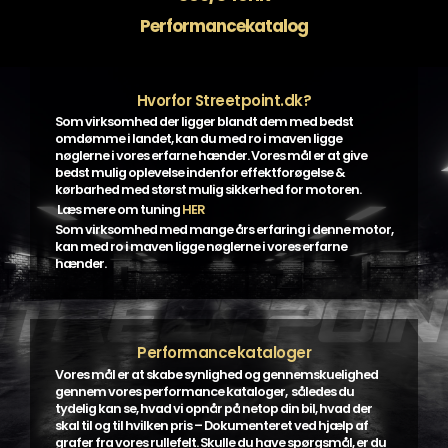
Performancekatalog
Hvorfor Streetpoint.dk?
Som virksomhed der ligger blandt dem med bedst
omdømme i landet, kan du med ro i maven ligge
nøglerne i vores erfarne hænder. Vores mål er at give
bedst mulig oplevelse indenfor effektforøgelse &
kørbarhed med størst mulig sikkerhed for motoren.
Læs mere om tuning
HER
Som virksomhed med mange års erfaring i denne motor,
kan med ro i maven ligge nøglerne i vores erfarne
hænder.
Performancekataloger
Vores mål er at skabe synlighed og gennemskuelighed
gennem vores performance kataloger, således du
tydelig kan se, hvad vi opnår på netop din bil, hvad der
skal til og til hvilken pris – Dokumenteret ved hjælp af
grafer fra vores rullefelt. Skulle du have spørgsmål, er du