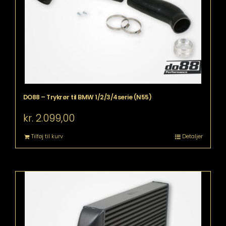
DO88 – Trykrør til BMW 1/2/3/4serie (N55)
kr.
2.099,00
Tilføj til kurv
Detaljer