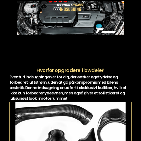
kan
vælges
på
varesiden
Hvorfor opgradere flowdele?
Eventuri indsugningen er for dig, der ønsker øget ydelse og
forbedret luftstrøm, uden at gå på kompromis med bilens
æstetik. Denne indsugning er udført i eksklusivt kulfiber, hvilket
ikke kun forbedrer ydeevnen, men også giver et sofistikeret og
luksuriøst look i motorrummet