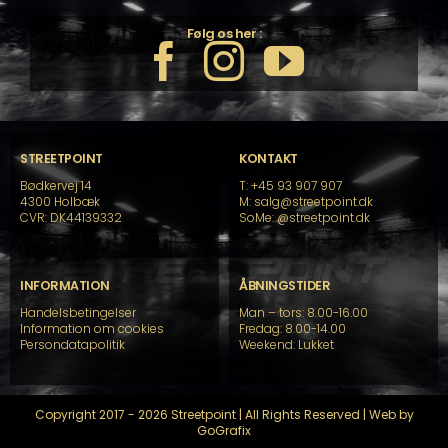
Følg os her :
STREETPOINT
KONTAKT
Bødkervej 14
T: +45 93 907 907
4300 Holbæk
M: salg@streetpoint.dk
CVR: DK44139332
SoMe:
@streetpoint.dk
INFORMATION
ÅBNINGSTIDER
Handelsbetingelser
Man – tors: 8.00-16.00
Information om cookies
Fredag: 8.00-14.00
Persondatapolitik
Weekend: Lukket
Copyright 2017 - 2026 Streetpoint | All Rights Reserved | Web by
GoGrafix