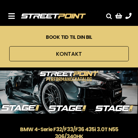
Skip
to
content
Toggle
Fælge
Navigation
BOOK TID TIL DIN BIL
Service
Streetcars
KONTAKT
Sænkning
Tuning
Ventilrens
Værksted
BMW 4-Serie F32/F33/F36 435i 3.0T N55
306/340HK