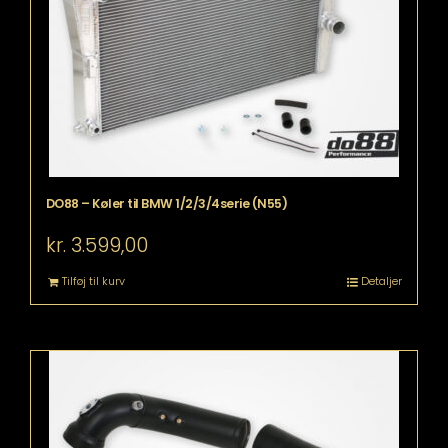
DO88 – Køler til BMW 1/2/3/4serie (N55)
kr.
3.599,00
Tilføj til kurv
Detaljer