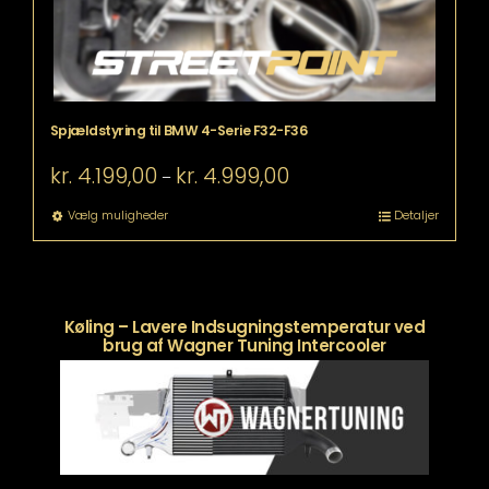
Spjældstyring til BMW 4-Serie F32-F36
Prisinterval:
kr.
4.199,00
kr.
4.999,00
–
kr. 4.199,00
til
Dette
Vælg muligheder
Detaljer
kr. 4.999,00
vare
har
flere
varianter.
Mulighederne
Køling – Lavere Indsugningstemperatur ved
kan
brug af Wagner Tuning Intercooler
vælges
på
varesiden