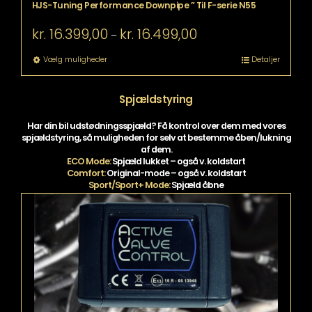
HJS-Tuning Performance Downpipe ” Til F-serie N55
Prisinterval:
kr.
16.399,00
kr.
16.499,00
–
kr. 16.399,00
til
Dette
Vælg muligheder
Detaljer
kr. 16.499,00
vare
har
Spjældstyring
flere
.
varianter.
Mulighederne
Har din bil udstødningsspjæld? Få kontrol over dem med vores
spjældstyring, så muligheden for selv at bestemme åben/lukning
kan
af dem.
vælges
ECO Mode:
Spjæld lukket – også v. koldstart
på
Comfort:
Original-mode – også v. koldstart
varesiden
Sport/Sport+ Mode:
Spjæld åbne