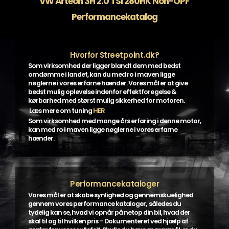
VW Arteon 3H 2.0 TSI 280HK Non-OPF
Performancekatalog
Hvorfor Streetpoint.dk?
Som virksomhed der ligger blandt dem med bedst
omdømme i landet, kan du med ro i maven ligge
nøglerne i vores erfarne hænder. Vores mål er at give
bedst mulig oplevelse indenfor effektforøgelse &
kørbarhed med størst mulig sikkerhed for motoren.
Læs mere om tuning
HER
Som virksomhed med mange års erfaring i denne motor,
kan med ro i maven ligge nøglerne i vores erfarne
hænder.
Performancekataloger
Vores mål er at skabe synlighed og gennemskuelighed
gennem vores performance kataloger, således du
tydelig kan se, hvad vi opnår på netop din bil, hvad der
skal til og til hvilken pris – Dokumenteret ved hjælp af