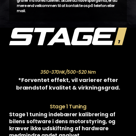
grafer fra vores rullefelt. Skulle du have spørgsmål, er du
mere end velkommen til at kontakte os på telefon eller
mail.
350-370HK/500-520 Nm
*Forventet effekt, vil varierer efter
brændstof kvalitet & virkningsgrad.
Stage 1 Tuning
Stage 1 tuning indebærer kalibrering af
bilens software i dens motorstyring, og
kræver ikke udskiftning af hardware
medmindre andet angivet.