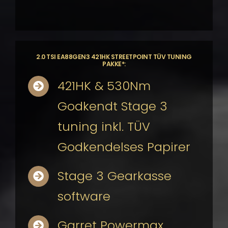
2.0 TSI EA88GEN3 421HK STREETPOINT TÜV TUNING
PAKKE*:
421HK & 530Nm
Godkendt Stage 3
tuning inkl. TÜV
Godkendelses Papirer
Stage 3 Gearkasse
software
Garret Powermax