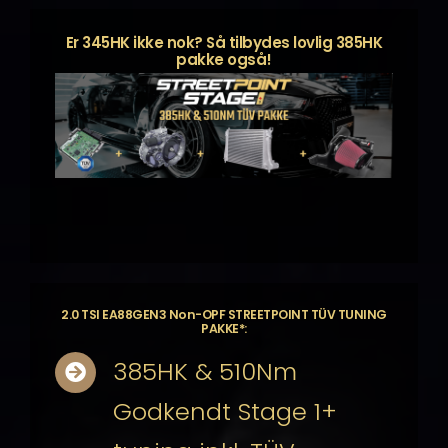
Er 345HK ikke nok? Så tilbydes lovlig 385HK
pakke også!
2.0 TSI EA88GEN3 Non-OPF STREETPOINT TÜV TUNING
PAKKE*:
385HK & 510Nm
Godkendt Stage 1+