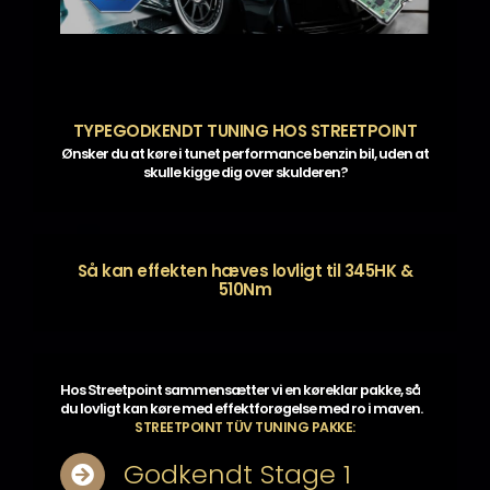
TYPEGODKENDT TUNING HOS STREETPOINT
Ønsker du at køre i tunet performance benzin bil, uden at
skulle kigge dig over skulderen?
Så kan effekten hæves lovligt til 345HK &
510Nm
Hos Streetpoint sammensætter vi en køreklar pakke, så
du lovligt kan køre med effektforøgelse med ro i maven.
STREETPOINT TÜV TUNING PAKKE:
Godkendt Stage 1