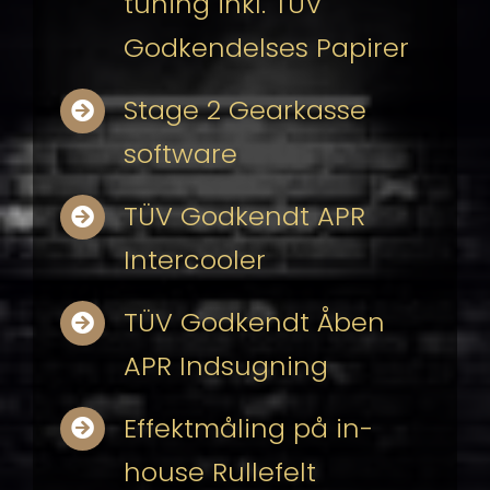
tuning inkl. TÜV
Godkendelses Papirer
Stage 2 Gearkasse
software
TÜV Godkendt APR
Intercooler
TÜV Godkendt Åben
APR Indsugning
Effektmåling på in-
house Rullefelt