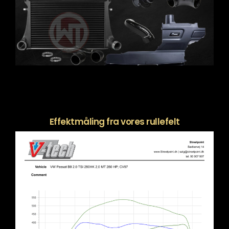
Effektmåling fra vores rullefelt