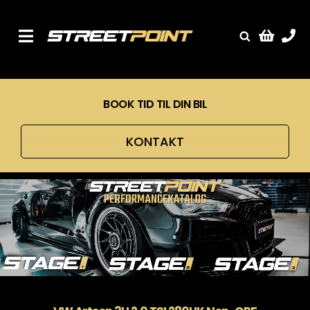
Skip
to
content
Toggle
Fælge
Navigation
Service
BOOK TID TIL DIN BIL
Streetcars
Sænkning
KONTAKT
Tuning
Ventilrens
Værksted