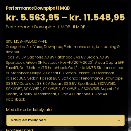
Performance Downpipe til MQB
P
kr.
5.563,95
–
kr.
11.548,95
Performance Downpipe til MQB til MQB –
k
ti
SKU:
MQB-4WDMOPF-PD
Categories:
Alle Varer
,
Downpipe
,
Performance dele
,
Udstødning &
tilbehør
k
Tags:
A3 8V Cabriolet
,
A3 8V Hatchback
,
A3 8V Sedan
,
A3 8V
Sportback
,
Arteon 3H Fastback Non-FL(2017-2020)
,
Ateca Cupra 5FP
Facelift
,
Golf/Jetta MK7.5 Hatchback
,
Golf/Jetta MK7.5 Stationcar
,
Leon
5F Stationcar
,
Øvrige 2
,
Passat B8 Sedan
,
Passat B8 Stationcar
,
Passat B8.5 Sedan
,
Passat B8.5 Stationcar
,
Performance Downpipe
,
S3 8.5V Cabriolet
,
S3 8.5V Sedan
,
S3 8.5V Sportback
,
SSXVW510
,
SSXVW511
,
SSXVW512
,
SSXVW513
,
SSXVW514
,
SSXVW515
,
Superb 3V
Sedan
,
Superb 3V Stationcar
,
T-Roc A11 Cabriolet
,
T-Roc A11
Hatchback
Med eller uden katalysator:

Monteres med: