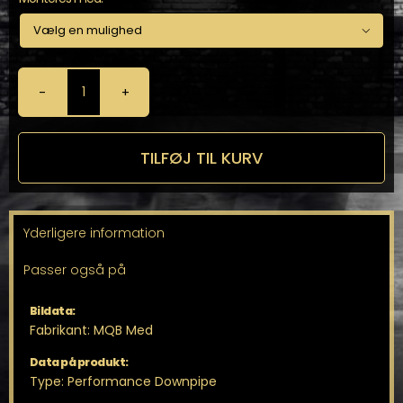

Performance
Downpipe
til
MQB
TILFØJ TIL KURV
antal
Yderligere information
Passer også på
Bildata:
Fabrikant: MQB Med
Data på produkt:
Type: Performance Downpipe