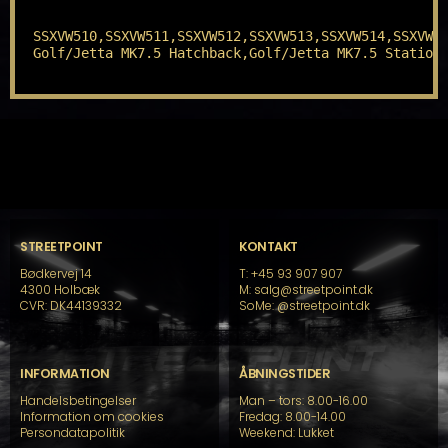
SSXVW510,SSXVW511,SSXVW512,SSXVW513,SSXVW514,SSXVW51
Golf/Jetta MK7.5 Hatchback,Golf/Jetta MK7.5 Station
STREETPOINT
KONTAKT
Bødkervej 14
T: +45 93 907 907
4300 Holbæk
M: salg@streetpoint.dk
CVR: DK44139332
SoMe:
@streetpoint.dk
INFORMATION
ÅBNINGSTIDER
Handelsbetingelser
Man – tors: 8.00-16.00
Information om cookies
Fredag: 8.00-14.00
Persondatapolitik
Weekend: Lukket