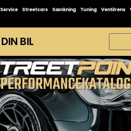
Service
Streetcars
Sænkning
Tuning
Ventilrens
 DIN BIL