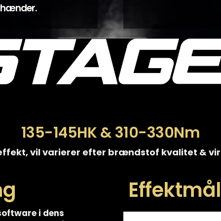
e hænder.
135-145HK & 310-330Nm
ffekt, vil varierer efter brændstof kvalitet & v
ng
Effektmåli
software i dens