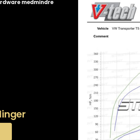
hardware medmindre
linger