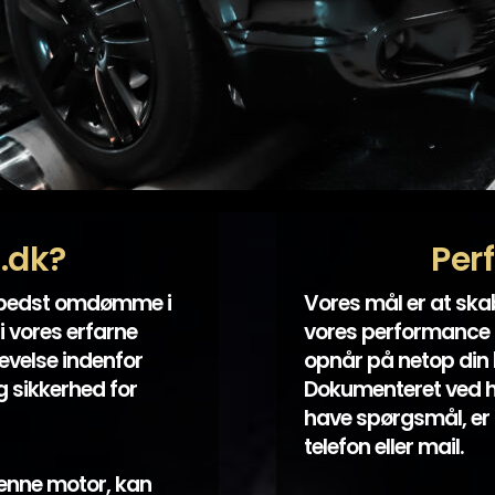
t.dk?
Per
 bedst omdømme i
Vores mål er at sk
i vores erfarne
vores performance k
evelse indenfor
opnår på netop din bi
 sikkerhed for
Dokumenteret ved hjæ
have spørgsmål, er 
telefon eller mail.
enne motor, kan