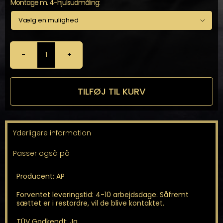
Montage m. 4-hjulsudmåling:

AP
-
Gevindundervogn
antal
TILFØJ TIL KURV
Yderligere information
Passer også på
Producent: AP
Forventet leveringstid: 4-10 arbejdsdage. Såfremt
sættet er i restordre, vil de blive kontaktet.
TÜV Godkendt: Ja