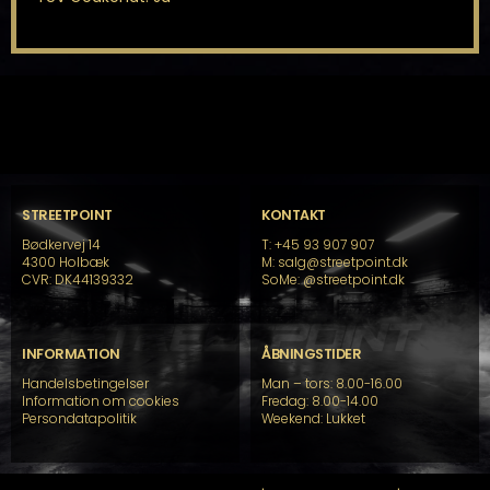
STREETPOINT
KONTAKT
Bødkervej 14
T: +45 93 907 907
4300 Holbæk
M: salg@streetpoint.dk
CVR: DK44139332
SoMe:
@streetpoint.dk
INFORMATION
ÅBNINGSTIDER
Handelsbetingelser
Man – tors: 8.00-16.00
Information om cookies
Fredag: 8.00-14.00
Persondatapolitik
Weekend: Lukket