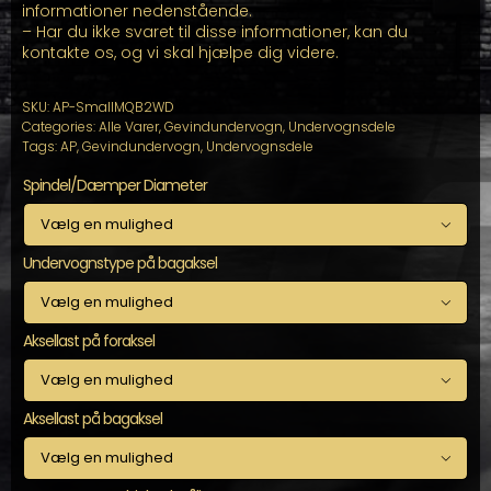
informationer nedenstående.
– Har du ikke svaret til disse informationer, kan du
kontakte os, og vi skal hjælpe dig videre.
SKU:
AP-SmallMQB2WD
Categories:
Alle Varer
,
Gevindundervogn
,
Undervognsdele
Tags:
AP
,
Gevindundervogn
,
Undervognsdele
Spindel/Dæmper Diameter

Undervognstype på bagaksel

Aksellast på foraksel

Aksellast på bagaksel
