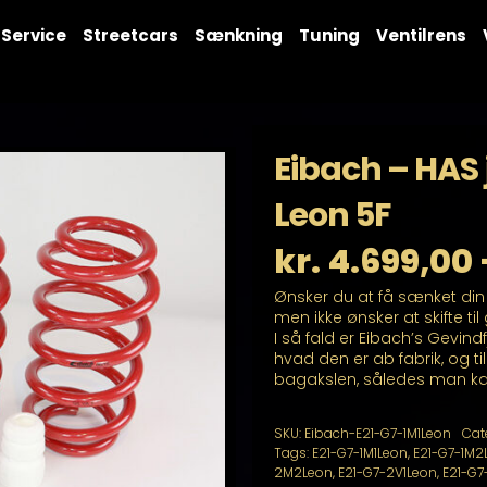
Service
Streetcars
Sænkning
Tuning
Ventilrens
Eibach – HAS 
Leon 5F
kr.
4.699,00
Ønsker du at få sænket di
men ikke ønsker at skifte t
I så fald er Eibach’s Gevind
hvad den er ab fabrik, og t
bagakslen, således man kan 
SKU:
Eibach-E21-G7-1M1Leon
Cat
Tags:
E21-G7-1M1Leon
,
E21-G7-1M2
2M2Leon
,
E21-G7-2V1Leon
,
E21-G7