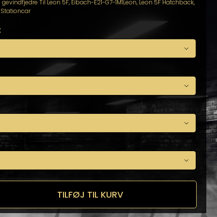
 gevindfjedre Til Leon 5F
,
Eibach-E21-G7-1M1Leon
,
Leon 5F Hatchback
,
 Stationcar
:




TILFØJ TIL KURV