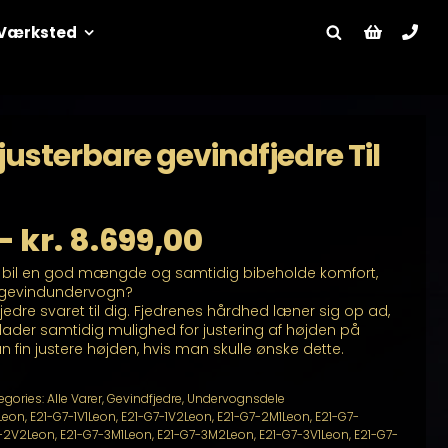
Værksted
justerbare gevindfjedre Til
Prisinterval:
–
kr.
8.699,00
n bil en god mængde og samtidig bibeholde komfort,
kr. 4.699,00
il gevindundervogn?
fjedre svaret til dig. Fjedrenes hårdhed læner sig op ad,
til
illader samtidig mulighed for justering af højden på
fin justere højden, hvis man skulle ønske dette.
kr. 8.699,00
egories:
Alle Varer
,
Gevindfjedre
,
Undervognsdele
Leon
,
E21-G7-1V1Leon
,
E21-G7-1V2Leon
,
E21-G7-2M1Leon
,
E21-G7-
-2V2Leon
,
E21-G7-3M1Leon
,
E21-G7-3M2Leon
,
E21-G7-3V1Leon
,
E21-G7-