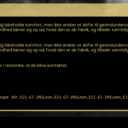
justerbare
gevindfjedre
Til
Leon
 bibeholde komfort, men ikke ønsker at skifte til gevindunder
5F
 hårdhed læner sig op ad, hvad den er ab fabrik, og tillader samti
antal
 bibeholde komfort, men ikke ønsker at skifte til gevindunder
 hårdhed læner sig op ad, hvad den er ab fabrik, og tillader samti
i restordre, vil de blive kontaktet.
oupe 3dr,E21-G7-1M1Leon,E21-G7-1M1Leon,E21-G7-1M1Leon,E2