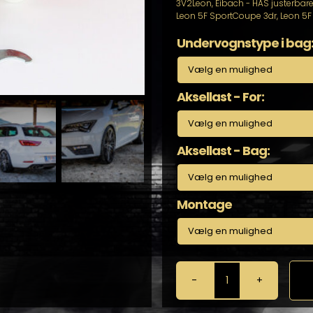
3V2Leon
,
Eibach - HAS justerbare
Leon 5F SportCoupe 3dr
,
Leon 5F
Undervognstype i bag
Aksellast - For:
Aksellast - Bag:
Montage
Eibach
-
HAS