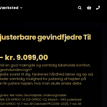
Værksted
justerbare gevindfjedre Til
Prisinterval:
–
kr.
9.099,00
n bil en god mængde og samtidig bibeholde komfort,
kr. 5.099,00
il gevindundervogn?
fjedre svaret til dig. Fjedrenes hårdhed læner sig op ad,
til
illader samtidig mulighed for justering af højden på
fin justere højden, hvis man skulle ønske dette.
kr. 9.099,00
gories:
Alle Varer
,
Gevindfjedre
,
Undervognsdele
-M4
,
E21-GFROC-V1
,
E21-GFROC-V2
,
Eibach - HAS justerbare
-E21-GFROC-V1
,
T-roc A11 Cabriolet PFL(2018-2021)
,
T-roc A11