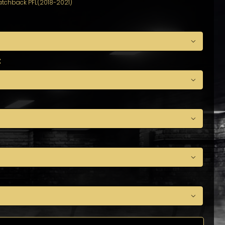
Hatchback PFL(2018-2021)

:



