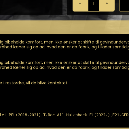
Eibach
-
HAS
justerbare
gevindfjedre
Til
T-
 bibeholde komfort, men ikke ønsker at skifte til gevindunder
Roc
 hårdhed læner sig op ad, hvad den er ab fabrik, og tillader samti
A11
antal
 bibeholde komfort, men ikke ønsker at skifte til gevindunder
 hårdhed læner sig op ad, hvad den er ab fabrik, og tillader samti
i restordre, vil de blive kontaktet.
let PFL(2018-2021),T-Roc A11 Hatchback FL(2022-),E21-GFR