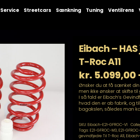
Service
Streetcars
Sænkning
Tuning
Ventilrens
Eibach – HAS 
T-Roc A11
kr.
5.099,00
Ønsker du at få sænket di
men ikke ønsker at skifte t
I så fald er Eibach’s Gevind
hvad den er ab fabrik, og t
bagakslen, således man kan 
SKU:
Eibach-E21-GFROC-V1
Cate
Tags:
E21-GFROC-M3
,
E21-GFROC
gevindfjedre Til T-Roc A11
,
Eibach