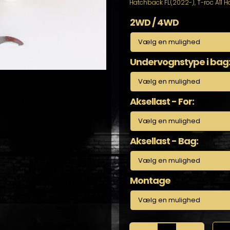
Hatchback FL(2022-)
,
T-roc A11 
2WD / 4WD
Undervognstype i bag
Aksellast - For:
Aksellast - Bag:
Montage