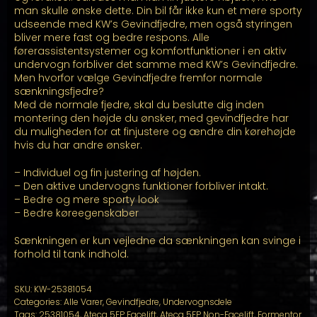
man skulle ønske dette. Din bil får ikke kun et mere sporty
udseende med KW’s Gevindfjedre, men også styringen
bliver mere fast og bedre respons. Alle
førerassistentsystemer og komfortfunktioner i en aktiv
undervogn forbliver det samme med KW’s Gevindfjedre.
Men hvorfor vælge Gevindfjedre fremfor normale
sænkningsfjedre?
Med de normale fjedre, skal du beslutte dig inden
montering den højde du ønsker, med gevindfjedre har
du muligheden for at finjustere og ændre din kørehøjde
hvis du har andre ønsker.
– Individuel og fin justering af højden.
– Den aktive undervogns funktioner forbliver intakt.
– Bedre og mere sporty look
– Bedre køreegenskaber
Sænkningen er kun vejledne da sænkningen kan svinge i
forhold til tank indhold.
SKU:
KW-25381054
Categories:
Alle Varer
,
Gevindfjedre
,
Undervognsdele
Tags:
25381054
,
Ateca 5FP Facelift
,
Ateca 5FP Non-Facelift
,
Formentor