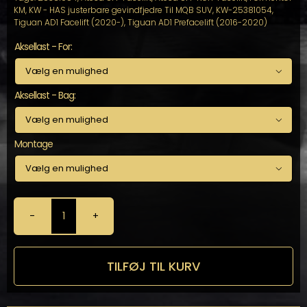
KM
,
KW - HAS justerbare gevindfjedre Til MQB SUV
,
KW-25381054
,
Tiguan AD1 Facelift (2020-)
,
Tiguan AD1 Prefacelift (2016-2020)
Aksellast - For:

Aksellast - Bag:

Montage

KW
-
HAS
justerbare
TILFØJ TIL KURV
gevindfjedre
Til
MQB