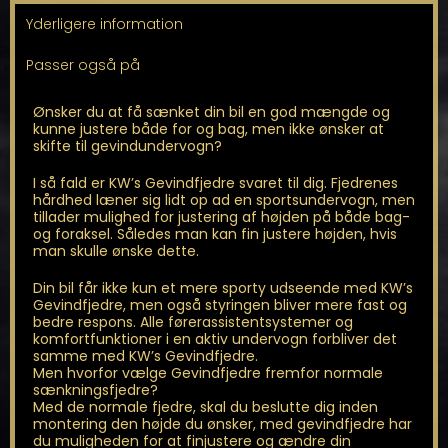
SUV
Yderligere information
antal
Passer også på
Ønsker du at få sænket din bil en god mængde og
kunne justere både for og bag, men ikke ønsker at
skifte til gevindundervogn?
I så fald er KW’s Gevindfjedre svaret til dig. Fjedrenes
hårdhed læner sig lidt op ad en sportsundervogn, men
tillader mulighed for justering af højden på både bag-
og foraksel. Således man kan fin justere højden, hvis
man skulle ønske dette.
Din bil får ikke kun et mere sporty udseende med KW’s
Gevindfjedre, men også styringen bliver mere fast og
bedre respons. Alle førerassistentsystemer og
komfortfunktioner i en aktiv undervogn forbliver det
samme med KW’s Gevindfjedre.
Men hvorfor vælge Gevindfjedre fremfor normale
sænkningsfjedre?
Med de normale fjedre, skal du beslutte dig inden
montering den højde du ønsker, med gevindfjedre har
du muligheden for at finjustere og ændre din