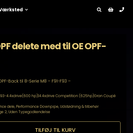
Værksted
OPF delete med til OE OPF-
OPF-Back til 8-Serie M8 – F91-F93 –
F93-4.4xdrive(600 hp)|4.4xdrive Competition (625hp)Gran Coupé
nce dele
,
Performance Downpipe
,
Udstødning & tilbehør
ge 2
,
Uden Typegodkendelse
TILFØJ TIL KURV