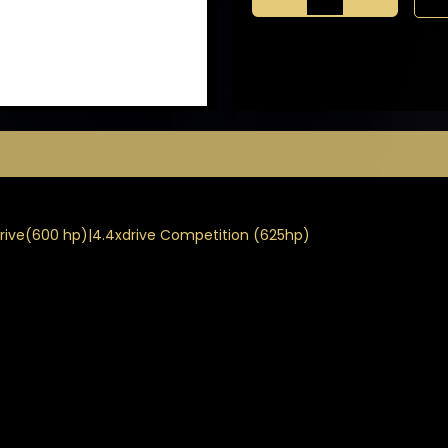
3.15"
OPF
delete
med
til
OE
OPF-
Back
antal
drive(600 hp)|4.4xdrive Competition (625hp)