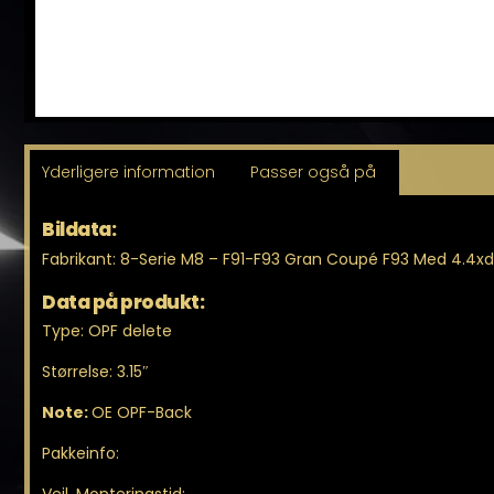
Yderligere information
Passer også på
Bildata:
Fabrikant: 8-Serie M8 – F91-F93 Gran Coupé F93 Med 4.4x
Data på produkt:
Type: OPF delete
Størrelse: 3.15″
Note:
OE OPF-Back
Pakkeinfo: