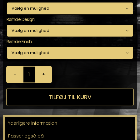

Rørhale Design:

Rørhale Finish

Milltek
Bagpotte-
delete
til
TILFØJ TIL KURV
1-
Serie
F20-
F21
Yderligere information
ikke
til
Passer også på
xDrive