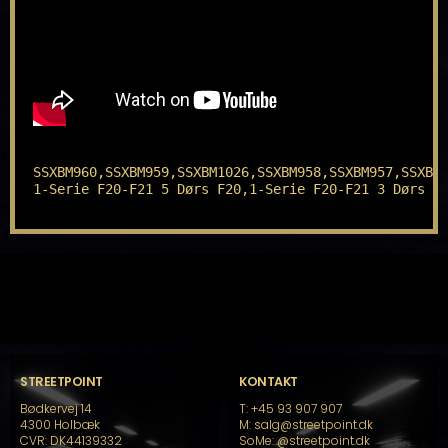
SSXBM960,SSXBM959,SSXBM1026,SSXBM958,SSXBM957,SSXBM1
1-Serie F20-F21 5 Dørs F20,1-Serie F20-F21 3 Dørs F
STREETPOINT
KONTAKT
Bødkervej 14
T: +45 93 907 907
4300 Holbæk
M: salg@streetpoint.dk
CVR: DK44139332
SoMe:
@streetpoint.dk