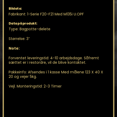
antal
Bildata:
Fabrikant: 1-Serie F20-F21 Med M135i U.OPF
Data på produkt:
Type: Bagpotte-delete
Størrelse: 3″
Note:
Forventet leveringstid: 4-10 arbejdsdage. Såfremt
sættet er i restordre, vil de blive kontaktet.
Pakkeinfo: Afsendes i 1 kasse Med målene 123 X 40 X
20 og vejer 5kg.
Vejl. Monteringstid: 2-3 Timer