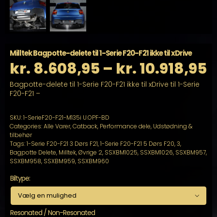
Milltek Bagpotte-delete til 1-Serie F20-F21 ikke til xDrive
P
kr.
8.608,95
–
kr.
10.918,95
Bagpotte-delete til 1-Serie F20-F21 ikke til xDrive til 1-Serie
k
F20-F21 –
ti
SKU:
1-SerieF20-F21-M135i U.OPF-BD
Categories:
Alle Varer
,
Catback
,
Performance dele
,
Udstødning &
k
tilbehør
Tags:
1-Serie F20-F21 3 Dørs F21
,
1-Serie F20-F21 5 Dørs F20
,
3
,
Bagpotte Delete
,
Milltek
,
Øvrige 2
,
SSXBM1025
,
SSXBM1026
,
SSXBM957
,
SSXBM958
,
SSXBM959
,
SSXBM960
Biltype:

Resonated / Non-Resonated