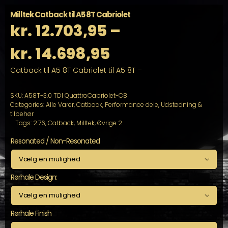
Milltek Catback til A5 8T Cabriolet
kr.
12.703,95
–
Prisinterval:
kr.
14.698,95
Catback til A5 8T Cabriolet til A5 8T –
kr. 12.703,95
til
SKU:
A58T-3.0 TDI QuattroCabriolet-CB
Categories:
Alle Varer
,
Catback
,
Performance dele
,
Udstødning &
tilbehør
kr. 14.698,95
Tags:
2.76
,
Catback
,
Milltek
,
Øvrige 2
Resonated / Non-Resonated

Rørhale Design:

Rørhale Finish