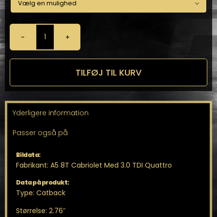

Milltek
Catback
til
A5
TILFØJ TIL KURV
8T
Cabriolet
antal
Yderligere information
Passer også på
Bildata:
Fabrikant: A5 8T Cabriolet Med 3.0 TDI Quattro
Data på produkt:
Type: Catback
Størrelse: 2.76″