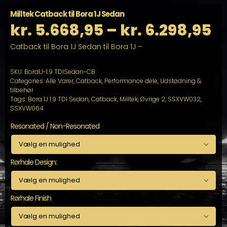
Milltek Catback til Bora 1J Sedan
Pr
kr.
5.668,95
–
kr.
6.298,95
Catback til Bora 1J Sedan til Bora 1J –
kr
til
SKU:
Bora1J-1.9 TDISedan-CB
Categories:
Alle Varer
,
Catback
,
Performance dele
,
Udstødning &
tilbehør
kr
Tags:
Bora 1J 1.9 TDI Sedan
,
Catback
,
Milltek
,
Øvrige 2
,
SSXVW032
,
SSXVW064
Resonated / Non-Resonated

Rørhale Design:

Rørhale Finish
