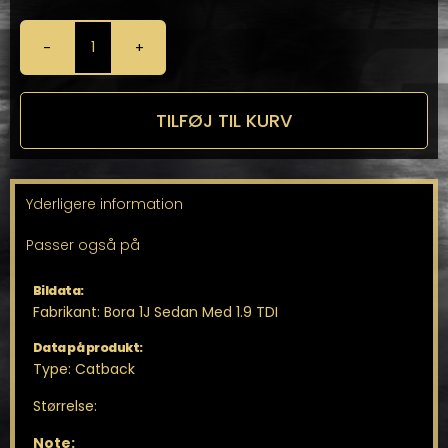
Milltek
Catback
til
Bora
TILFØJ TIL KURV
1J
Sedan
antal
Yderligere information
Passer også på
Bildata:
Fabrikant: Bora 1J Sedan Med 1.9 TDI
Data på produkt:
Type: Catback
Størrelse:
Note: