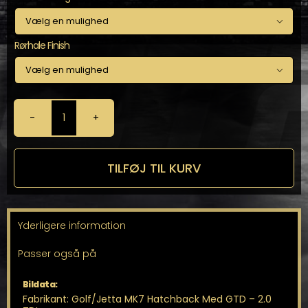

Rørhale Finish

Milltek
Catback
til
Golf/Jetta
TILFØJ TIL KURV
MK7
Hatchback
antal
Yderligere information
Passer også på
Bildata:
Fabrikant: Golf/Jetta MK7 Hatchback Med GTD – 2.0