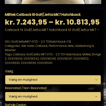
Milltek Catback til Golf/Jetta MK7 Hatchback
P
kr.
7.243,95
–
kr.
10.813,95
Catback til Golf/Jetta MK7 Hatchback til Golf/Jetta MK7 –
k
ti
SKU:
Golf/JettaMK7-GTD - 2.0 TDIHatchback-CB
Categories:
Alle Varer
,
Catback
,
Performance dele
,
Udstødning &
tilbehør
k
Tags:
Catback
,
Golf/Jetta MK7 GTD - 2.0 TDI Hatchback
,
Milltek
,
Øvrige
2
,
SSXVW241
,
SSXVW242
,
SSXVW246
,
SSXVW247
,
SSXVW332
,
SSXVW333
,
SSXVW339
,
SSXVW340
Vælg:

Resonated / Non-Resonated

Rørhale Design: