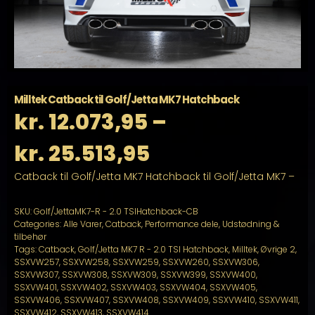
Milltek Catback til Golf/Jetta MK7 Hatchback
kr.
12.073,95
–
Prisinterval:
kr.
25.513,95
Catback til Golf/Jetta MK7 Hatchback til Golf/Jetta MK7 –
kr. 12.073,95
til
SKU:
Golf/JettaMK7-R - 2.0 TSIHatchback-CB
Categories:
Alle Varer
,
Catback
,
Performance dele
,
Udstødning &
tilbehør
kr. 25.513,95
Tags:
Catback
,
Golf/Jetta MK7 R - 2.0 TSI Hatchback
,
Milltek
,
Øvrige 2
,
SSXVW257
,
SSXVW258
,
SSXVW259
,
SSXVW260
,
SSXVW306
,
SSXVW307
,
SSXVW308
,
SSXVW309
,
SSXVW399
,
SSXVW400
,
SSXVW401
,
SSXVW402
,
SSXVW403
,
SSXVW404
,
SSXVW405
,
SSXVW406
,
SSXVW407
,
SSXVW408
,
SSXVW409
,
SSXVW410
,
SSXVW411
,
SSXVW412
,
SSXVW413
,
SSXVW414