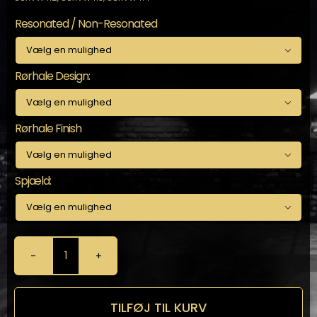
Resonated / Non-Resonated

Rørhale Design:

Rørhale Finish

Spjæld:

Milltek
Catback
til
Golf/Jetta
TILFØJ TIL KURV
MK7