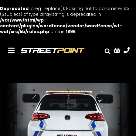
Deprecated
: preg_replace(): Passing null to parameter #3
($subject) of type array|string is deprecated in
/var/www/html/wp-
content/plugins/wordfence/vendor/wordfence/wf-
waf/src/lib/rules.php
on line
1896
Skip
to
content
Toggle
Fælge
Navigation
Service
Streetcars
Sænkning
Tuning
Ventilrens
Værksted