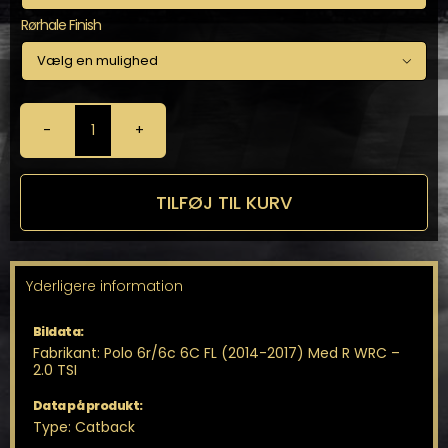
Rørhale Finish

Milltek
Catback
til
Polo
TILFØJ TIL KURV
6r/6c
6C
FL
(2014-
Yderligere information
2017)
antal
Bildata:
Fabrikant: Polo 6r/6c 6C FL (2014-2017) Med R WRC –
2.0 TSI
Data på produkt:
Type: Catback