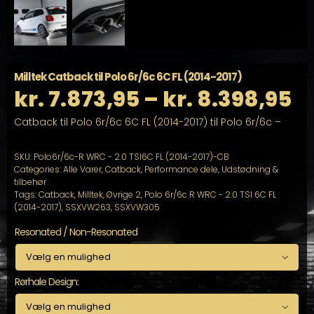
Milltek Catback til Polo 6r/6c 6C FL (2014-2017)
Pr
kr.
7.873,95
–
kr.
8.398,95
Catback til Polo 6r/6c 6C FL (2014-2017) til Polo 6r/6c –
kr
til
SKU:
Polo6r/6c-R WRC - 2.0 TSI6C FL (2014-2017)-CB
Categories:
Alle Varer
,
Catback
,
Performance dele
,
Udstødning &
tilbehør
kr
Tags:
Catback
,
Milltek
,
Øvrige 2
,
Polo 6r/6c R WRC - 2.0 TSI 6C FL
(2014-2017)
,
SSXVW263
,
SSXVW305
Resonated / Non-Resonated

Rørhale Design:
