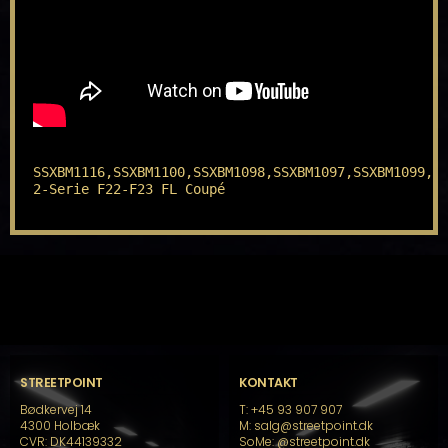
SSXBM1116,SSXBM1100,SSXBM1098,SSXBM1097,SSXBM1099,SS
2-Serie F22-F23 FL Coupé
STREETPOINT
KONTAKT
Bødkervej 14
T: +45 93 907 907
4300 Holbæk
M: salg@streetpoint.dk
CVR: DK44139332
SoMe:
@streetpoint.dk