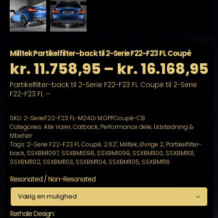
Milltek Partikelfilter-back til 2-Serie F22-F23 FL Coupé
P
kr.
11.758,95
–
kr.
16.168,95
Partikelfilter-back til 2-Serie F22-F23 FL Coupé til 2-Serie
k
F22-F23 FL –
t
SKU:
2-SerieF22-F23 FL-M240i M.OPFCoupé-CB
Categories:
Alle Varer
,
Catback
,
Performance dele
,
Udstødning &
k
tilbehør
Tags:
2-Serie F22-F23 FL Coupé
,
2.62"
,
Milltek
,
Øvrige 2
,
Partikelfilter-
back
,
SSXBM1097
,
SSXBM1098
,
SSXBM1099
,
SSXBM1100
,
SSXBM1101
,
SSXBM1102
,
SSXBM1103
,
SSXBM1104
,
SSXBM1105
,
SSXBM1116
Resonated / Non-Resonated

Rørhale Design: