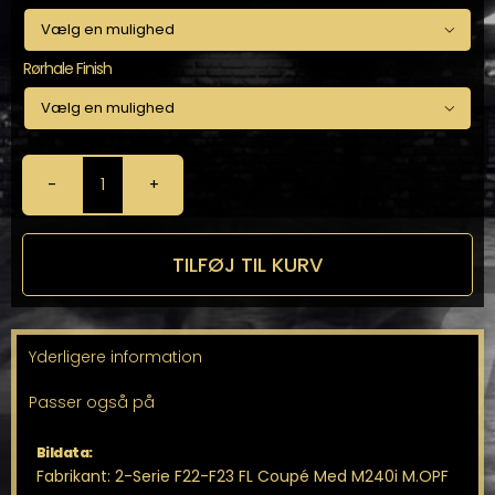

Rørhale Finish

Milltek
Partikelfilter-
back
til
TILFØJ TIL KURV
2-
Serie
F22-
F23
Yderligere information
FL
Coupé
Passer også på
antal
Bildata:
Fabrikant: 2-Serie F22-F23 FL Coupé Med M240i M.OPF