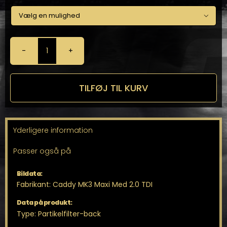

Milltek
Partikelfilter-
back
til
TILFØJ TIL KURV
Caddy
MK3
Maxi
antal
Yderligere information
Passer også på
Bildata:
Fabrikant: Caddy MK3 Maxi Med 2.0 TDI
Data på produkt:
Type: Partikelfilter-back