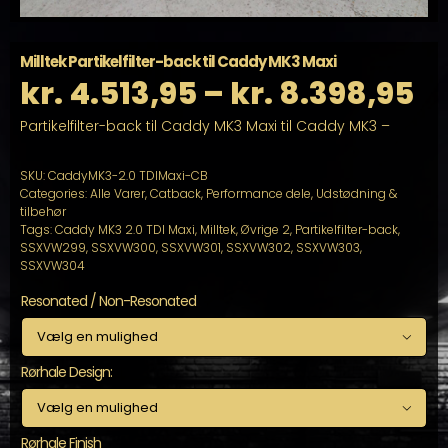
Milltek Partikelfilter-back til Caddy MK3 Maxi
Pr
kr.
4.513,95
–
kr.
8.398,95
Partikelfilter-back til Caddy MK3 Maxi til Caddy MK3 –
kr
til
SKU:
CaddyMK3-2.0 TDIMaxi-CB
Categories:
Alle Varer
,
Catback
,
Performance dele
,
Udstødning &
tilbehør
kr
Tags:
Caddy MK3 2.0 TDI Maxi
,
Milltek
,
Øvrige 2
,
Partikelfilter-back
,
SSXVW299
,
SSXVW300
,
SSXVW301
,
SSXVW302
,
SSXVW303
,
SSXVW304
Resonated / Non-Resonated

Rørhale Design:

Rørhale Finish