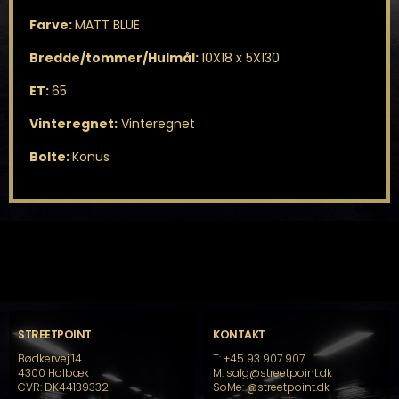
Farve:
MATT BLUE
Bredde/tommer/Hulmål:
10X18 x 5X130
ET:
65
Vinteregnet:
Vinteregnet
Bolte:
Konus
STREETPOINT
KONTAKT
Bødkervej 14
T: +45 93 907 907
4300 Holbæk
M: salg@streetpoint.dk
CVR: DK44139332
SoMe:
@streetpoint.dk