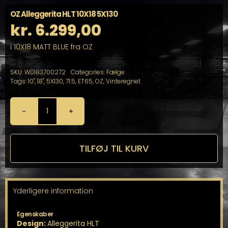
OZ Alleggerita HLT 10X18 5X130
kr.
6.299,00
i 10X18 MATT BLUE fra OZ
SKU:
W0183700272
Categories:
Fælge
Tags:
10"
,
18"
,
5X130
,
71.5
,
ET65
,
OZ
,
Vinteregnet
OZ
Alleggerita
HLT
10X18
TILFØJ TIL KURV
5X130
antal
Yderligere information
Egenskaber
Design:
Alleggerita HLT