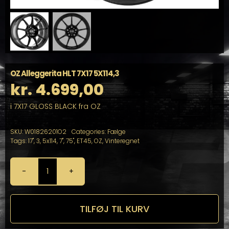
OZ Alleggerita HLT 7X17 5X114,3
kr.
4.699,00
i 7X17 GLOSS BLACK fra OZ
SKU:
W01826201O2
Categories:
Fælge
Tags:
17"
,
3
,
5x114
,
7"
,
75"
,
ET45
,
OZ
,
Vinteregnet
OZ
Alleggerita
HLT
7X17
TILFØJ TIL KURV
5X114,3
antal