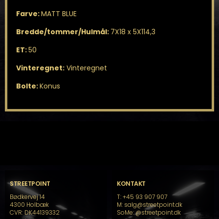
Farve:
MATT BLUE
Bredde/tommer/Hulmål:
7X18 x 5X114,3
ET:
50
Vinteregnet:
Vinteregnet
Bolte:
Konus
STREETPOINT
KONTAKT
Bødkervej 14
T: +45 93 907 907
4300 Holbæk
M: salg@streetpoint.dk
CVR: DK44139332
SoMe:
@streetpoint.dk