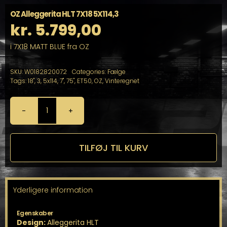
OZ Alleggerita HLT 7X18 5X114,3
kr.
5.799,00
i 7X18 MATT BLUE fra OZ
SKU:
W0182820072
Categories:
Fælge
Tags:
18"
,
3
,
5x114
,
7"
,
75"
,
ET50
,
OZ
,
Vinteregnet
OZ
Alleggerita
HLT
7X18
TILFØJ TIL KURV
5X114,3
antal
Yderligere information
Egenskaber
Design:
Alleggerita HLT