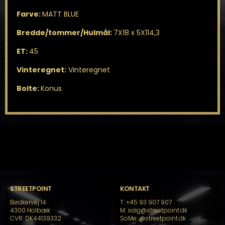
Farve:
MATT BLUE
Bredde/tommer/Hulmål:
7X18 x 5X114,3
ET:
45
Vinteregnet:
Vinteregnet
Bolte:
Konus
STREETPOINT
KONTAKT
Bødkervej 14
T: +45 93 907 907
4300 Holbæk
M: salg@streetpoint.dk
CVR: DK44139332
SoMe:
@streetpoint.dk