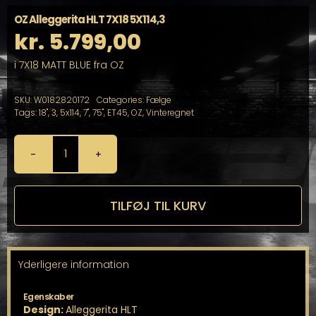
OZ Alleggerita HLT 7X18 5X114,3
kr.
5.799,00
i 7X18 MATT BLUE fra OZ
SKU:
W0182820172
Categories:
Fælge
Tags:
18"
,
3
,
5x114
,
7"
,
75"
,
ET45
,
OZ
,
Vinteregnet
OZ
Alleggerita
HLT
7X18
TILFØJ TIL KURV
5X114,3
antal
Yderligere information
Egenskaber
Design:
Alleggerita HLT