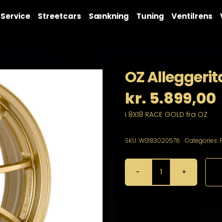
Service
Streetcars
Sænkning
Tuning
Ventilrens
OZ Alleggerit
kr.
5.899,00
i 8X18 RACE GOLD fra OZ
SKU:
W0183020576
Categories:
OZ
Alleggerita
HLT
8X18
5X114,3