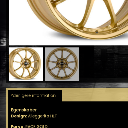
Yderligere information
Egenskaber
Design:
Alleggerita HLT
Farve:
RACE GOLD