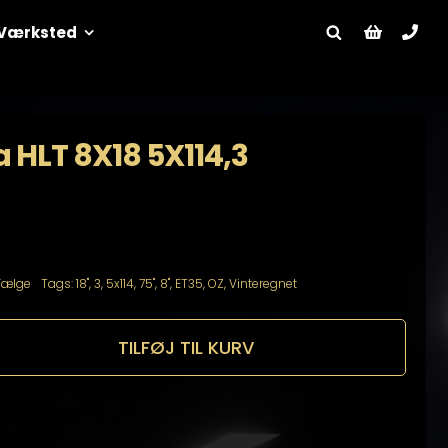
Værksted
a HLT 8X18 5X114,3
Fælge
Tags:
18"
,
3
,
5x114
,
75"
,
8"
,
ET35
,
OZ
,
Vinteregnet
TILFØJ TIL KURV