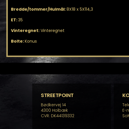
Bredde/tommer/Hulmål:
8X18 x 5X114,3
ET:
35
Vinteregnet:
Vinteregnet
Bolte:
Konus
STREETPOINT
K
Bødkervej 14
Tel
4300 Holbæk
E-m
CVR: DK44139332
So