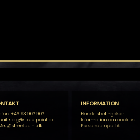
ONTAKT
INFORMATION
efon: +45 93 907 907
Handelsbetingelser
ail: salg@streetpoint.dk
Information om cookies
Me:
@streetpoint.dk
Persondatapolitik